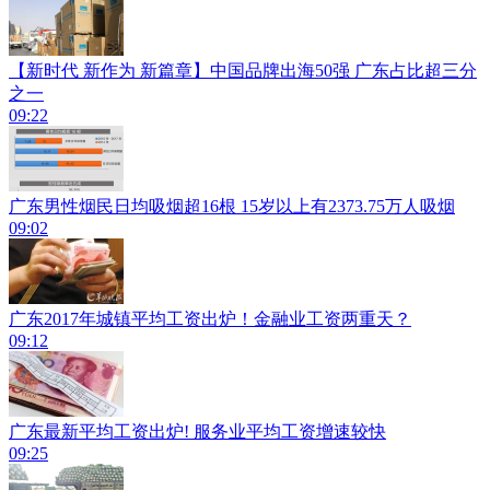
【新时代 新作为 新篇章】中国品牌出海50强 广东占比超三分
之一
09:22
广东男性烟民日均吸烟超16根 15岁以上有2373.75万人吸烟
09:02
广东2017年城镇平均工资出炉！金融业工资两重天？
09:12
广东最新平均工资出炉! 服务业平均工资增速较快
09:25