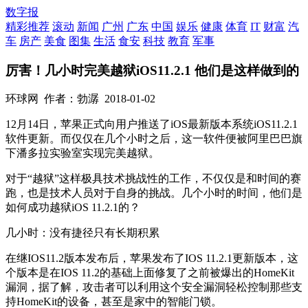
数字报
精彩推荐
滚动
新闻
广州
广东
中国
娱乐
健康
体育
IT
财富
汽
车
房产
美食
图集
生活
食安
科技
教育
军事
厉害！几小时完美越狱iOS11.2.1 他们是这样做到的
环球网
作者：勃潺
2018-01-02
12月14日，苹果正式向用户推送了iOS最新版本系统iOS11.2.1
软件更新。而仅仅在几个小时之后，这一软件便被阿里巴巴旗
下潘多拉实验室实现完美越狱。
对于“越狱”这样极具技术挑战性的工作，不仅仅是和时间的赛
跑，也是技术人员对于自身的挑战。几个小时的时间，他们是
如何成功越狱iOS 11.2.1的？
几小时：没有捷径只有长期积累
在继IOS11.2版本发布后，苹果发布了IOS 11.2.1更新版本，这
个版本是在IOS 11.2的基础上面修复了之前被爆出的HomeKit
漏洞，据了解，攻击者可以利用这个安全漏洞轻松控制那些支
持HomeKit的设备，甚至是家中的智能门锁。