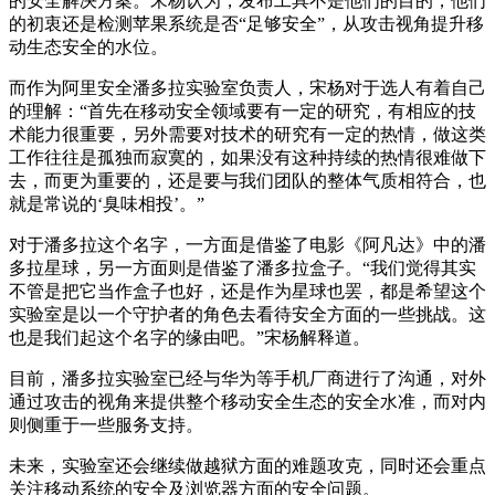
的安全解决方案。宋杨认为，发布工具不是他们的目的，他们
的初衷还是检测苹果系统是否“足够安全”，从攻击视角提升移
动生态安全的水位。
而作为阿里安全潘多拉实验室负责人，宋杨对于选人有着自己
的理解：“首先在移动安全领域要有一定的研究，有相应的技
术能力很重要，另外需要对技术的研究有一定的热情，做这类
工作往往是孤独而寂寞的，如果没有这种持续的热情很难做下
去，而更为重要的，还是要与我们团队的整体气质相符合，也
就是常说的‘臭味相投’。”
对于潘多拉这个名字，一方面是借鉴了电影《阿凡达》中的潘
多拉星球，另一方面则是借鉴了潘多拉盒子。“我们觉得其实
不管是把它当作盒子也好，还是作为星球也罢，都是希望这个
实验室是以一个守护者的角色去看待安全方面的一些挑战。这
也是我们起这个名字的缘由吧。”宋杨解释道。
目前，潘多拉实验室已经与华为等手机厂商进行了沟通，对外
通过攻击的视角来提供整个移动安全生态的安全水准，而对内
则侧重于一些服务支持。
未来，实验室还会继续做越狱方面的难题攻克，同时还会重点
关注移动系统的安全及浏览器方面的安全问题。