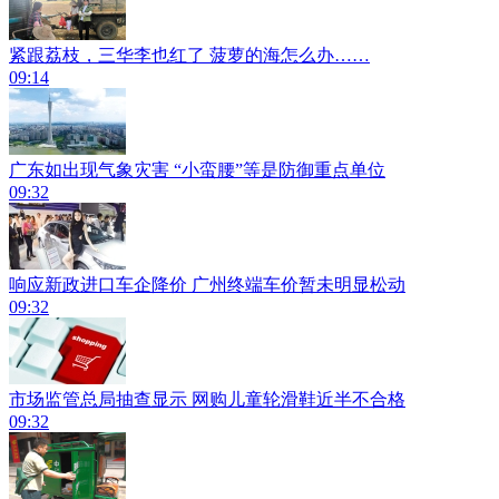
紧跟荔枝，三华李也红了 菠萝的海怎么办……
09:14
广东如出现气象灾害 “小蛮腰”等是防御重点单位
09:32
响应新政进口车企降价 广州终端车价暂未明显松动
09:32
市场监管总局抽查显示 网购儿童轮滑鞋近半不合格
09:32