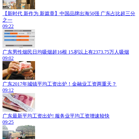
【新时代 新作为 新篇章】中国品牌出海50强 广东占比超三分
之一
09:22
广东男性烟民日均吸烟超16根 15岁以上有2373.75万人吸烟
09:02
广东2017年城镇平均工资出炉！金融业工资两重天？
09:12
广东最新平均工资出炉! 服务业平均工资增速较快
09:25