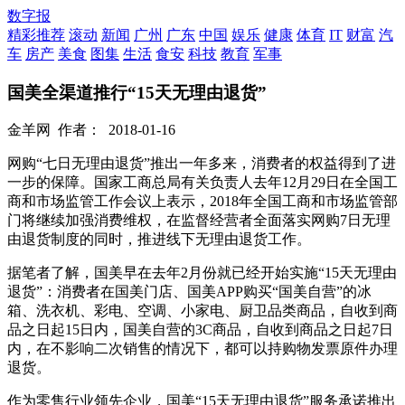
数字报
精彩推荐
滚动
新闻
广州
广东
中国
娱乐
健康
体育
IT
财富
汽
车
房产
美食
图集
生活
食安
科技
教育
军事
国美全渠道推行“15天无理由退货”
金羊网
作者：
2018-01-16
网购“七日无理由退货”推出一年多来，消费者的权益得到了进
一步的保障。国家工商总局有关负责人去年12月29日在全国工
商和市场监管工作会议上表示，2018年全国工商和市场监管部
门将继续加强消费维权，在监督经营者全面落实网购7日无理
由退货制度的同时，推进线下无理由退货工作。
据笔者了解，国美早在去年2月份就已经开始实施“15天无理由
退货”：消费者在国美门店、国美APP购买“国美自营”的冰
箱、洗衣机、彩电、空调、小家电、厨卫品类商品，自收到商
品之日起15日内，国美自营的3C商品，自收到商品之日起7日
内，在不影响二次销售的情况下，都可以持购物发票原件办理
退货。
作为零售行业领先企业，国美“15天无理由退货”服务承诺推出