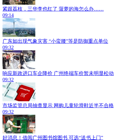
紧跟荔枝，三华李也红了 菠萝的海怎么办……
09:14
广东如出现气象灾害 “小蛮腰”等是防御重点单位
09:32
响应新政进口车企降价 广州终端车价暂未明显松动
09:32
市场监管总局抽查显示 网购儿童轮滑鞋近半不合格
09:32
好消息！借阅广州图书馆图书 可选“送书上门”