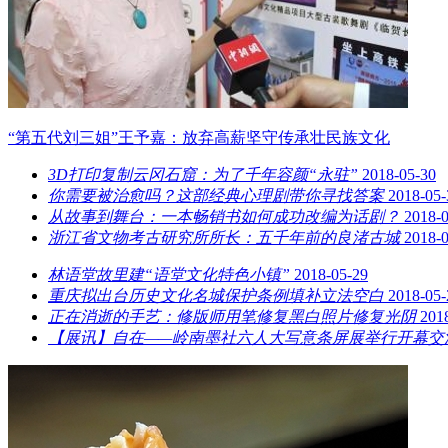
“第五代刘三姐”王予嘉：放弃高薪坚守传承壮民族文化
3D打印复制云冈石窟：为了千年容颜“永驻”
2018-05-30
你需要被治愈吗？这部经典心理剧带你寻找答案
2018-05-
从故事到舞台：一本畅销书如何成功改编为话剧？
2018-
浙江省文物考古研究所所长：五千年前的良渚古城
2018-
林语堂故里建“语堂文化特色小镇”
2018-05-29
重庆拟出台历史文化名城保护条例填补立法空白
2018-05-
正在消逝的手艺：修版师用笔修复黑白照片修复光阴
201
【展讯】自在——岭南墨社六人大写意条屏展举行开幕交