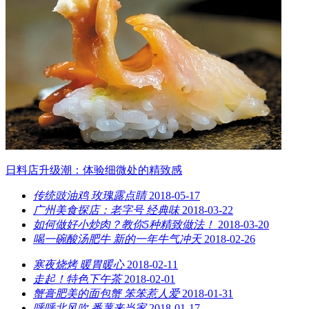
日料店升级潮：体验细微处的精致感
传统豉油鸡 玫瑰露点睛
2018-05-17
广州美食探店：老字号 经典味
2018-03-22
如何做好小炒肉？教你5种精致做法！
2018-03-20
喝一碗酸汤肥牛 新的一年牛气冲天
2018-02-26
寒夜烧烤 暖胃暖心
2018-02-11
走起！特色下午茶
2018-02-01
蟹膏肥美的面包蟹 笨笨惹人爱
2018-01-31
呼呼北风吹 番薯来当家
2018-01-17