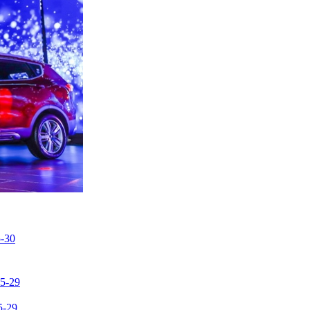
-30
5-29
5-29