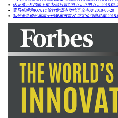
比亚迪元EV360上市 补贴后售7.99万元-9.99万元
2018-05-
宝马担纲为IONITY设计欧洲电动汽车充电站
2018-05-28
标致全新概念车将于巴黎车展首发 或定位纯电动车
2018-