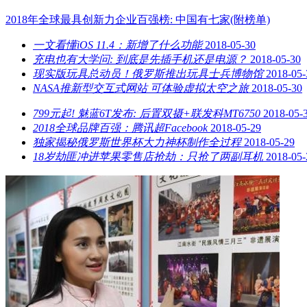
2018年全球最具创新力企业百强榜: 中国有七家(附榜单)
一文看懂iOS 11.4：新增了什么功能
2018-05-30
充电也有大学问: 到底是先插手机还是电源？
2018-05-30
现实版玩具总动员！俄罗斯推出玩具士兵博物馆
2018-05-
NASA推新型交互式网站 可体验虚拟太空之旅
2018-05-30
799元起! 魅蓝6T发布: 后置双摄+联发科MT6750
2018-05-
2018全球品牌百强：腾讯超Facebook
2018-05-29
独家揭秘俄罗斯世界杯大力神杯制作全过程
2018-05-29
18岁劫匪冲进苹果零售店抢劫：只抢了两副耳机
2018-05-