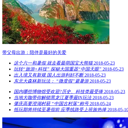
带父母出游：陪伴是最好的关爱
这个六一和暑假 就去看最萌国宝大熊猫
2018-05-23
玩转“旅游+科技” 探秘大国重器“中国天眼”
2018-05-23
出入境又有新规 国人出游利好不断
2018-05-23
东北大森林新玩法： “微度假”避暑游
2018-05-23
国内哪些博物馆受欢迎?历史、科技类最受捧
2018-05-23
当地大咖带你解锁黑龙江夏季最IN玩法
2018-05-23
肇庆高要澄湖村获 “中国古村落”称号
2018-05-24
抵玩期将持续至暑假前 应季线路受上班族热捧
2018-05-1