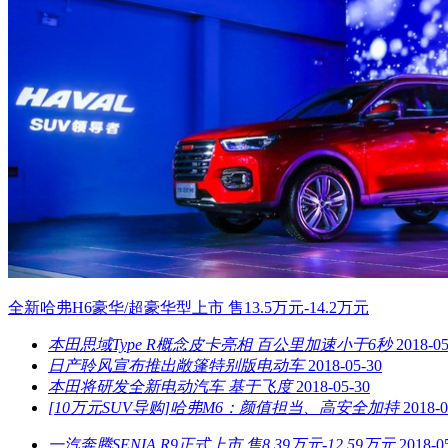
全新哈弗H6豪华/超豪华型上市 售13.5万元-14.2万元
本田思域Type R概念皮卡亮相 百公里加速小于6秒
2018-05
日产聆风宣布推出敞篷特别版电动车
2018-05-30
本田将研发全新电动汽车 基于飞度
2018-05-30
[10万元SUV导购]哈弗M6：颜值担当、高安全加持
2018-0
一汽奔腾SENIA R9正式上市 售8.39万元-12.59万元
2018-0