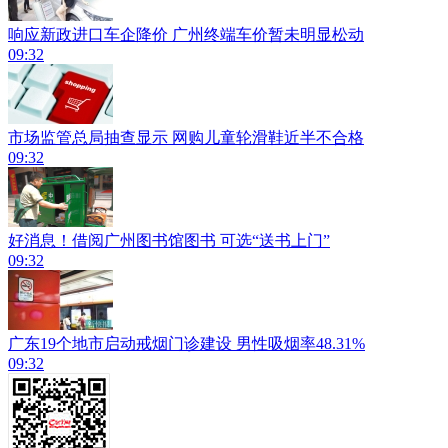
响应新政进口车企降价 广州终端车价暂未明显松动
09:32
市场监管总局抽查显示 网购儿童轮滑鞋近半不合格
09:32
好消息！借阅广州图书馆图书 可选“送书上门”
09:32
广东19个地市启动戒烟门诊建设 男性吸烟率48.31%
09:32