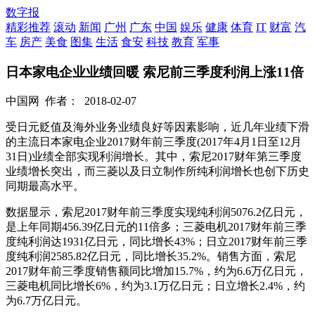
数字报
精彩推荐
滚动
新闻
广州
广东
中国
娱乐
健康
体育
IT
财富
汽
车
房产
美食
图集
生活
食安
科技
教育
军事
日本家电企业业绩回暖 索尼前三季度利润上涨11倍
中国网
作者：
2018-02-07
受日元贬值及海外业务业绩良好等因素影响，近几年业绩下滑
的主流日本家电企业2017财年前三季度(2017年4月1日至12月
31日)业绩全部实现利润增长。其中，索尼2017财年第三季度
业绩增长突出，而三菱以及日立制作所纯利润增长也创下历史
同期最高水平。
数据显示，索尼2017财年前三季度实现纯利润5076.2亿日元，
是上年同期456.39亿日元的11倍多；三菱电机2017财年前三季
度纯利润达1931亿日元，同比增长43%；日立2017财年前三季
度纯利润2585.82亿日元，同比增长35.2%。销售方面，索尼
2017财年前三季度销售额同比增加15.7%，约为6.6万亿日元，
三菱电机同比增长6%，约为3.1万亿日元；日立增长2.4%，约
为6.7万亿日元。