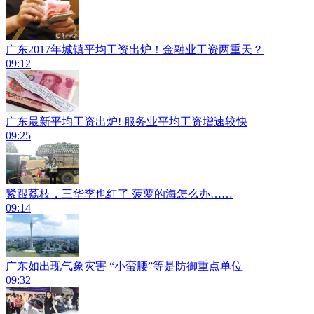
广东2017年城镇平均工资出炉！金融业工资两重天？
09:12
广东最新平均工资出炉! 服务业平均工资增速较快
09:25
紧跟荔枝，三华李也红了 菠萝的海怎么办……
09:14
广东如出现气象灾害 “小蛮腰”等是防御重点单位
09:32