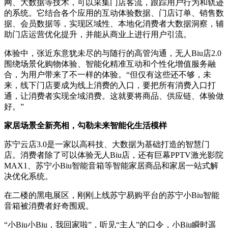
网、大数据等技术，可以采集门店客流，跟踪用户行为和轨迹
的系统。它结合各个应用的互动体验数据、门店订单、销售数
据、会员数据等，实现区域性、本地化消费者大数据洞察，辅
助门店运营优化提升，并能从商业上进行用户引流。
体验中，张近东意犹未尽的与随行的高管沟通，无人Biu店2.0
围绕场景化购物体验、智能化精准互动和个性化增值服务融
合，为用户带来了不一样的体验。“但仅有这些还不够，未
来，线下门店要成为线上消费的入口，要把所有消费入口打
通，让消费者实现全域消费。这就要将商品、供应链、体验做
好。”
家居场景全新亮相，勾勒未来智能化生活模样
苏宁云店3.0是一家以高科技、大数据为基础打造的智慧门
店。消费者除了可以体验无人Biu店，还有巨幕PPTV激光影院
MAX1、苏宁小Biu智能音箱等智能家居商品和家居一站式解
决优化系统。
在二楼的黑电展区，刚刚上线苏宁易购平台的苏宁小Biu智能
音箱被消费者好奇围观。
“小Biu小Biu，我回家啦”，听见“主人”的口令，小Biu瞬时遥