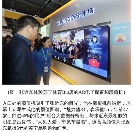
（图：张近东体验苏宁体育Biu店的AR电子橱窗和颜值机）
入口处的颜值机吸引了张近东的目光，他在颜值机前站定，屏
幕上立即生成他的颜值图谱。“魅力值83，欢乐值55，年龄47
岁，帅过86%的用户”后台大数据分析出，与张近东最相似的
明星是吕良伟，“人见人爱，车见车爆胎”，这番高颜值为张近
东赢得5元的苏宁易购购物红包。