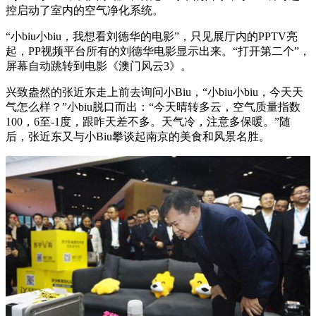
控启动了室内的空气净化系统。
“小biu小biu，我想看刘德华的电影”，只见展厅内的PPTV亮
起，PP视频平台所有的刘德华电影显示出来。“打开第二个”，
屏幕自动跳转到电影《澳门风云3》。
兴致盎然的张近东走上前去询问小Biu，“小biu小biu，今天天
气怎么样？”小biu脱口而出：“今天晴转多云，空气质量指数
100，6至-1度，跟昨天差不多。天气冷，注意多保暖。”随
后，张近东又与小Biu攀谈起南京的美食和风景名胜。