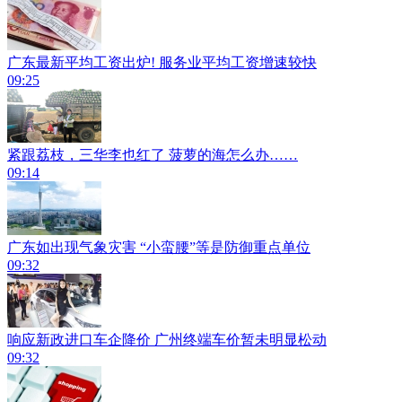
广东最新平均工资出炉! 服务业平均工资增速较快
09:25
紧跟荔枝，三华李也红了 菠萝的海怎么办……
09:14
广东如出现气象灾害 “小蛮腰”等是防御重点单位
09:32
响应新政进口车企降价 广州终端车价暂未明显松动
09:32