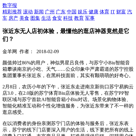
数字报
精彩推荐
滚动
新闻
广州
广东
中国
娱乐
健康
体育
IT
财富
汽
车
房产
美食
图集
生活
食安
科技
教育
军事
张近东无人店初体验，最懂他的逛店神器竟然是它
们？
金羊网
作者：
2018-02-09
颜值帅过86%的用户，神似男星吕良伟，与苏宁小Biu智能音
箱攀谈南京的小吃、天气……公众印象中严肃霸道的苏宁控股
集团董事长张近东，在黑科技面前，其实有颗萌萌的好奇心。
2月8日，农历小年的下午，张近东走进南京新街口苏宁易购云
店3.0，在2.0版的苏宁体育Biu店体验无人零售，在苏宁PP智
联区域与苏宁首款AI智能音箱小Biu对话。场景化购物体验、
智能化精准互动和个性化增值服务，为张近东带来了不一样的
逛店感受。
在以消费者的身份亲测苏宁门店的体验与服务后，张近东表
示，苏宁的线下门店要深入用户的生活，线下要把所有的线上