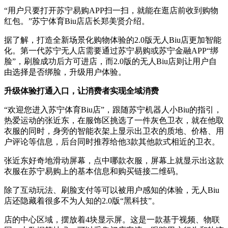
“用户只要打开苏宁易购APP扫一扫，就能在逛店前收到购物
红包。”苏宁体育Biu店店长郑美贤介绍。
据了解，打造全新场景化购物体验的2.0版无人Biu店更加智能
化。第一代苏宁无人店需要通过苏宁易购或苏宁金融APP“绑
脸”，刷脸成功后方可进店，而2.0版的无人Biu店则让用户自
由选择是否绑脸，升级用户体验。
升级体验打通入口，让消费者实现全域消费
“欢迎您进入苏宁体育Biu店”，跟随苏宁机器人小Biu的指引，
热爱运动的张近东，在服饰区挑选了一件灰色卫衣，就在他取
衣服的同时，身旁的智能衣架上显示出卫衣的质地、价格、用
户评论等信息，后台同时推荐给他3款其他款式相近的卫衣。
张近东好奇地滑动屏幕，点中哪款衣服，屏幕上就显示出这款
衣服在苏宁易购上的基本信息和购买链接二维码。
除了互动玩法、刷脸支付等可以被用户感知的体验，无人Biu
店还隐藏着很多不为人知的2.0版“黑科技”。
店的中心区域，摆放着4块显示屏。这是一款基于视频、物联