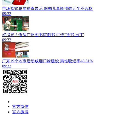
市场监管总局抽查显示 网购儿童轮滑鞋近半不合格
09:32
好消息！借阅广州图书馆图书 可选“送书上门”
09:32
广东19个地市启动戒烟门诊建设 男性吸烟率48.31%
09:32
官方微信
官方微博