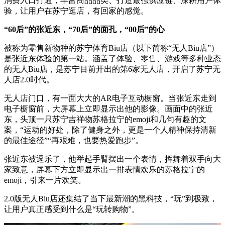
消费入口打通，丰富商品品类、打造最强供应链、深耕用户体
验，让用户在苏宁逛店，有回家的感觉。
“60后”的张近东，“70后”的面孔，“00后”的心
被称为零售新物种的苏宁体育Biu店（以下简称“无人Biu店”）
是张近东体验的第一站。涵盖了体验、零售、游戏等多种业态
的无人Biu店，是苏宁目前开出的第6家无人店，开启了苏宁无
人店2.0时代。
无人店门口，有一面大大的AR电子互动橱窗。当张近东走到
电子橱窗前，大屏幕上立即显示出他的影像。画面中的张近
东，头顶一只苏宁吉祥物苏格拉宁的emoji和几句有趣的文
案，“运动的好处，除了健身之外，更是一个人精神保持清新
的最佳途径”“再艰难，也要热爱跑步”。
张近东被逗乐了，他举起手臂摆出一个表情，挥舞着双手向大
家致意，屏幕下方立即显示出一排表情欢乐的苏格拉宁的
emoji，引来一片欢笑。
2.0版无人Biu店还集结了当下最新潮的黑科技，“玩”到极致，
让用户真正感受到什么是“玩转购物”。