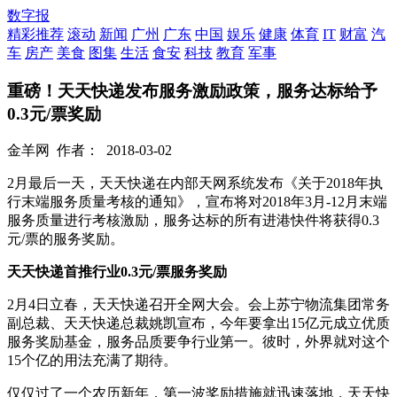
数字报
精彩推荐
滚动
新闻
广州
广东
中国
娱乐
健康
体育
IT
财富
汽
车
房产
美食
图集
生活
食安
科技
教育
军事
重磅！天天快递发布服务激励政策，服务达标给予
0.3元/票奖励
金羊网
作者：
2018-03-02
2月最后一天，天天快递在内部天网系统发布《关于2018年执
行末端服务质量考核的通知》，宣布将对2018年3月-12月末端
服务质量进行考核激励，服务达标的所有进港快件将获得0.3
元/票的服务奖励。
天天快递首推行业0.3元/票服务奖励
2月4日立春，天天快递召开全网大会。会上苏宁物流集团常务
副总裁、天天快递总裁姚凯宣布，今年要拿出15亿元成立优质
服务奖励基金，服务品质要争行业第一。彼时，外界就对这个
15个亿的用法充满了期待。
仅仅过了一个农历新年，第一波奖励措施就迅速落地，天天快