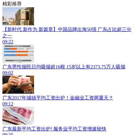
精彩推荐
【新时代 新作为 新篇章】中国品牌出海50强 广东占比超三分
之一
09:22
广东男性烟民日均吸烟超16根 15岁以上有2373.75万人吸烟
09:02
广东2017年城镇平均工资出炉！金融业工资两重天？
09:12
广东最新平均工资出炉! 服务业平均工资增速较快
09:25