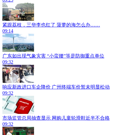
紧跟荔枝，三华李也红了 菠萝的海怎么办……
09:14
广东如出现气象灾害 “小蛮腰”等是防御重点单位
09:32
响应新政进口车企降价 广州终端车价暂未明显松动
09:32
市场监管总局抽查显示 网购儿童轮滑鞋近半不合格
09:32