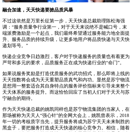
融合加速，天天快递要掀品质风暴
不过这依然是万里长征第一步，天天快递总裁助理陈松海强
调：“服务质量争行业第一，对于天天来说绝不是喊口号，末
端派费激励是一个起点，我们最终希望通过服务能力地全面提
升、服务品质的持续升级，让更多地用户将品质快递与天天快
递划等号。”
快递企业竞争日趋激烈，客户对于快递服务的质量也有着更为
严苛和多元的要求，品质服务正在成为快递行业的“命门”。
如果说服务奖励是打造优质服务的武功招式，那么即将上线的
天天指数将会成为天天重塑品质真气和内功。显然是苏宁物流
是想用一整套适合其自身特点的服务评价指标来引导未来整个
天天体系的服务提升。而这恰恰回应了当初人们对于天天与苏
宁融合的期待。
作为天天快递总裁的姚凯同样也是苏宁物流集团的当家人，在
那场被称为天天人“强心针”的全网大会上，姚凯曾表示，2018
年一切的考核质字当先，提升服务将成为苏宁天天未来制胜的
黑盒子，要把服务打造成天天快递的核心竞争力。相信，随着