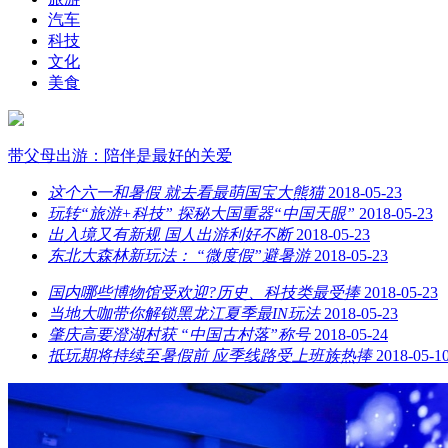
汽车
科技
文化
美食
带父母出游：陪伴是最好的关爱
这个六一和暑假 就去看最萌国宝大熊猫
2018-05-23
玩转“旅游+科技” 探秘大国重器“中国天眼”
2018-05-23
出入境又有新规 国人出游利好不断
2018-05-23
东北大森林新玩法： “微度假”避暑游
2018-05-23
国内哪些博物馆受欢迎?历史、科技类最受捧
2018-05-23
当地大咖带你解锁黑龙江夏季最IN玩法
2018-05-23
肇庆高要澄湖村获 “中国古村落”称号
2018-05-24
抵玩期将持续至暑假前 应季线路受上班族热捧
2018-05-1