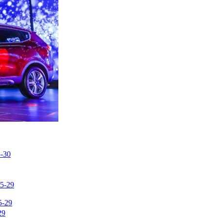
-30
5-29
5-29
29