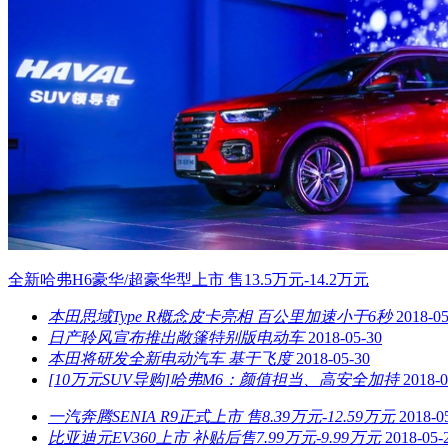
全新哈弗H6豪华/超豪华型上市 售13.5万元-14.2万元
本田思域Type R概念皮卡亮相 百公里加速小于6秒
2018-05
日产聆风宣布推出敞篷特别版电动车
2018-05-30
本田将研发全新电动汽车 基于飞度
2018-05-30
[10万元SUV导购]哈弗M6：颜值担当、高安全加持
2018-0
一汽奔腾SENIA R9正式上市 售8.39万元-12.59万元
2018-0
比亚迪元EV360上市 补贴后售7.99万元-9.99万元
2018-05-