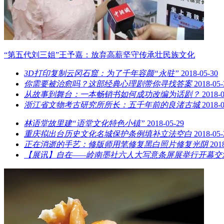
“第五代刘三姐”王予嘉：放弃高薪坚守传承壮民族文化
3D打印复制云冈石窟：为了千年容颜“永驻”
2018-05-30
你需要被治愈吗？这部经典心理剧带你寻找答案
2018-05-
从故事到舞台：一本畅销书如何成功改编为话剧？
2018-
浙江省文物考古研究所所长：五千年前的良渚古城
2018-
林语堂故里建“语堂文化特色小镇”
2018-05-29
重庆拟出台历史文化名城保护条例填补立法空白
2018-05-
正在消逝的手艺：修版师用笔修复黑白照片修复光阴
201
【展讯】自在——岭南墨社六人大写意条屏展举行开幕交