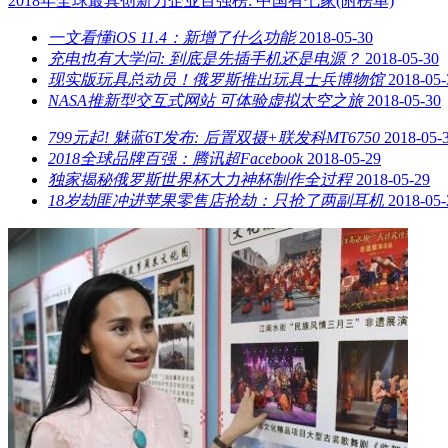
2018年全球最具创新力企业百强榜: 中国有七家(附榜单)
一文看懂iOS 11.4：新增了什么功能
2018-05-30
充电也有大学问: 到底是先插手机还是电源？
2018-05-30
现实版玩具总动员！俄罗斯推出玩具士兵博物馆
2018-05-
NASA推新型交互式网站 可体验虚拟太空之旅
2018-05-30
799元起! 魅蓝6T发布: 后置双摄+联发科MT6750
2018-05-
2018全球品牌百强：腾讯超Facebook
2018-05-29
独家揭秘俄罗斯世界杯大力神杯制作全过程
2018-05-29
18岁劫匪冲进苹果零售店抢劫：只抢了两副耳机
2018-05-