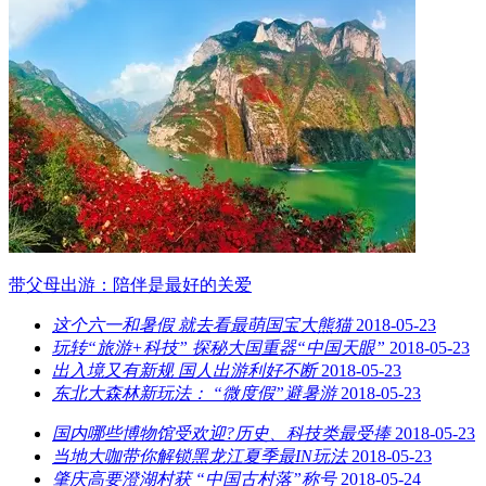
带父母出游：陪伴是最好的关爱
这个六一和暑假 就去看最萌国宝大熊猫
2018-05-23
玩转“旅游+科技” 探秘大国重器“中国天眼”
2018-05-23
出入境又有新规 国人出游利好不断
2018-05-23
东北大森林新玩法： “微度假”避暑游
2018-05-23
国内哪些博物馆受欢迎?历史、科技类最受捧
2018-05-23
当地大咖带你解锁黑龙江夏季最IN玩法
2018-05-23
肇庆高要澄湖村获 “中国古村落”称号
2018-05-24