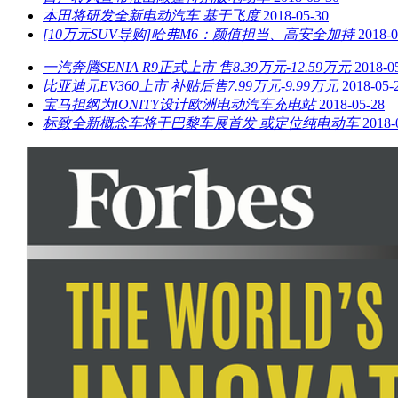
本田将研发全新电动汽车 基于飞度
2018-05-30
[10万元SUV导购]哈弗M6：颜值担当、高安全加持
2018-0
一汽奔腾SENIA R9正式上市 售8.39万元-12.59万元
2018-0
比亚迪元EV360上市 补贴后售7.99万元-9.99万元
2018-05-
宝马担纲为IONITY设计欧洲电动汽车充电站
2018-05-28
标致全新概念车将于巴黎车展首发 或定位纯电动车
2018-