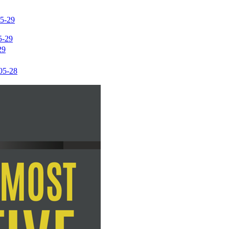
5-29
5-29
29
05-28