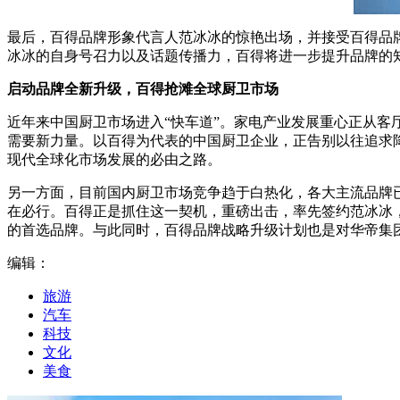
最后，百得品牌形象代言人范冰冰的惊艳出场，并接受百得品
冰冰的自身号召力以及话题传播力，百得将进一步提升品牌的
启动品牌全新升级，百得抢滩全球厨卫市场
近年来中国厨卫市场进入“快车道”。家电产业发展重心正从
需要新力量。以百得为代表的中国厨卫企业，正告别以往追求
现代全球化市场发展的必由之路。
另一方面，目前国内厨卫市场竞争趋于白热化，各大主流品牌
在必行。百得正是抓住这一契机，重磅出击，率先签约范冰冰
的首选品牌。与此同时，百得品牌战略升级计划也是对华帝集团
编辑：
旅游
汽车
科技
文化
美食