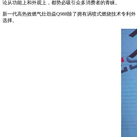
论从功能上和外观上，都势必吸引众多消费者的青睐。
新一代高热效燃气灶劲焱Q988除了拥有涡喷式燃烧技术专利
选择。