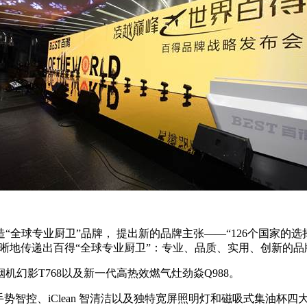
全球专业厨卫”品牌， 提出新的品牌主张——“126个国家的选
清晰地传递出百得“全球专业厨卫”：专业、品质、实用、创新的
幻影T768以及新一代高热效燃气灶劲焱Q988。
ve 手势智控、iClean 智清洁以及独特宽屏照明灯和磁吸式集