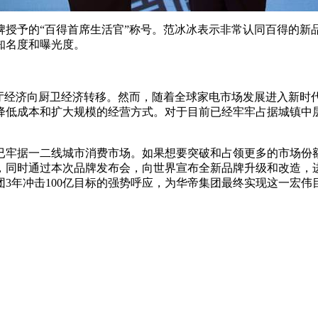
牌授予的“百得首席生活官”称号。范冰冰表示非常认同百得的新
知名度和曝光度。
客厅经济向厨卫经济转移。然而，随着全球家电市场发展进入新时
降低成本和扩大规模的经营方式。对于目前已经牢牢占据城镇中
已牢据一二线城市消费市场。如果想要突破和占领更多的市场份
，同时通过本次品牌发布会，向世界宣布全新品牌升级和改造，
3年冲击100亿目标的强势呼应，为华帝集团最终实现这一宏伟