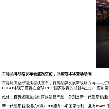
百得品牌战略发布会盛况空前，巨星范冰冰登场助阵
百得厨卫总经理潘垣枝宣布，百得品牌发展新战略方向——打造“
LOGO体现了百得在全球126个国家取得的成就与进步，更加
此外，百得还隆重推出两款最新产品，分别是新一代隐形智能烟机
新一代隐形智能烟机幻影T768拥有15项国家专利，兼有iWa