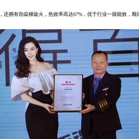
外，还拥有劲焱梯旋火，热效率高达67%，优于行业一级能效，