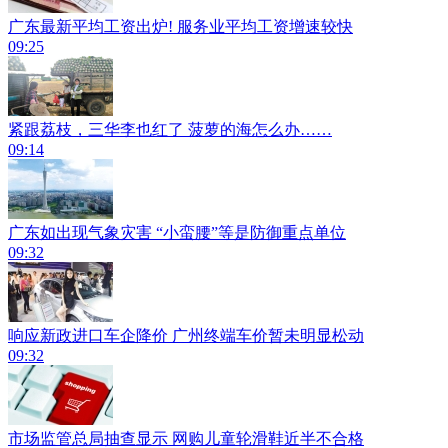
广东最新平均工资出炉! 服务业平均工资增速较快
09:25
紧跟荔枝，三华李也红了 菠萝的海怎么办……
09:14
广东如出现气象灾害 “小蛮腰”等是防御重点单位
09:32
响应新政进口车企降价 广州终端车价暂未明显松动
09:32
市场监管总局抽查显示 网购儿童轮滑鞋近半不合格