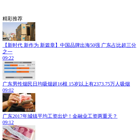
精彩推荐
【新时代 新作为 新篇章】中国品牌出海50强 广东占比超三分
之一
09:22
广东男性烟民日均吸烟超16根 15岁以上有2373.75万人吸烟
09:02
广东2017年城镇平均工资出炉！金融业工资两重天？
09:12