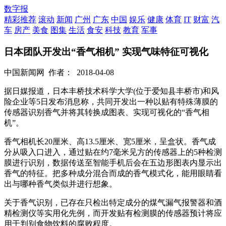
数字报
精彩推荐
滚动
新闻
广州
广东
中国
娱乐
健康
体育
IT
财富
汽
车
房产
美食
图集
生活
食安
科技
教育
军事
日本团队开发出“香气相机” 实现气味特征可视化
中国新闻网
作者：
2018-04-08
据日媒报道，日本丰桥技术科学大学(位于爱知县丰桥市)和风
险企业等5日发布消息称，共同开发出一种以贴有特殊薄膜的
传感器识别香气并将其转换成图表、实现可视化的“香气相
机”。
香气相机长20厘米、高13.5厘米、宽5厘米，呈盒状。香气成
分从吸入口进入，通过贴在约7毫米见方的传感器上的5种检测
膜进行识别，数据传送至智能手机后会在五边形图表内显示出
香气的特征。把多种成分混合而成的香气模式化，能用眼睛看
出与哪种香气类似并进行想象。
关于香气识别，已存在只检出特定成分的煤气漏气报警器和酒
精检测仪等实用化先例，而开发贴有检测膜的传感器预计将应
用于判别食物饮料的腐败程度。