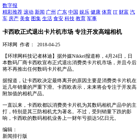
数字报
精彩推荐
滚动
新闻
广州
广东
中国
娱乐
健康
体育
IT
财富
汽
车
房产
美食
图集
生活
食安
科技
教育
军事
卡西欧正式退出卡片机市场 专注开发高端相机
环球网
作者：
2018-04-25
【环球网科技记者林迪】据外媒Nikkei报道称，4月24日，日
本数码厂商卡西欧宣布正式退出消费类卡片机市场，并且今后
将不再推出任何数码卡片机产品。
据报道，让卡西欧决定最终离开的原因主要是消费类卡片机在
近几年销量的严重下滑。卡西欧表示，未来将会专注于开发高
附加值的相机产品。
一直以来，卡西欧都以消费类卡片机为其数码相机产品中的主
打，特别是其三防相机尤为著名。不过，受到销量下跌的影
响，卡西欧的数码相机业务上一财年亏损达5亿日元。
编辑：
新闻排行版