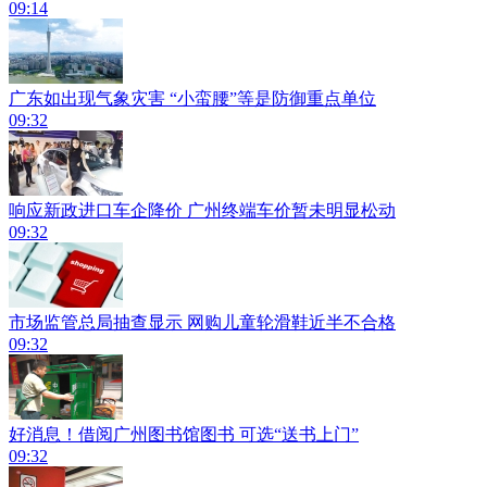
09:14
广东如出现气象灾害 “小蛮腰”等是防御重点单位
09:32
响应新政进口车企降价 广州终端车价暂未明显松动
09:32
市场监管总局抽查显示 网购儿童轮滑鞋近半不合格
09:32
好消息！借阅广州图书馆图书 可选“送书上门”
09:32