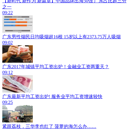
【新时代 新作为 新篇章】中国品牌出海50强 广东占比超三分
之一
09:22
广东男性烟民日均吸烟超16根 15岁以上有2373.75万人吸烟
09:02
广东2017年城镇平均工资出炉！金融业工资两重天？
09:12
广东最新平均工资出炉! 服务业平均工资增速较快
09:25
紧跟荔枝，三华李也红了 菠萝的海怎么办……