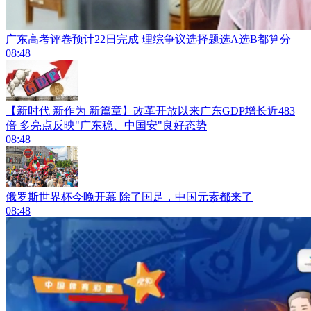
广东高考评卷预计22日完成 理综争议选择题选A选B都算分
08:48
【新时代 新作为 新篇章】改革开放以来广东GDP增长近483
倍 多亮点反映"广东稳、中国安"良好态势
08:48
俄罗斯世界杯今晚开幕 除了国足，中国元素都来了
08:48