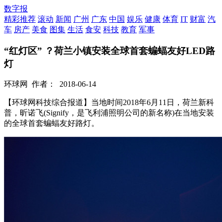
数字报
精彩推荐
滚动
新闻
广州
广东
中国
娱乐
健康
体育
IT
财富
汽
车
房产
美食
图集
生活
食安
科技
教育
军事
“红灯区” ？荷兰小镇安装全球首套蝙蝠友好LED路
灯
环球网
作者：
2018-06-14
【环球网科技综合报道】当地时间2018年6月11日，荷兰新科
普，昕诺飞(Signify，是飞利浦照明公司的新名称)在当地安装
的全球首套蝙蝠友好路灯。