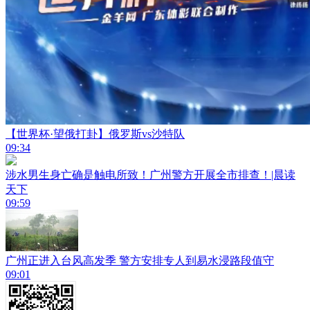
【世界杯·望俄打卦】俄罗斯vs沙特队
09:34
涉水男生身亡确是触电所致！广州警方开展全市排查！|晨读
天下
09:59
广州正进入台风高发季 警方安排专人到易水浸路段值守
09:01