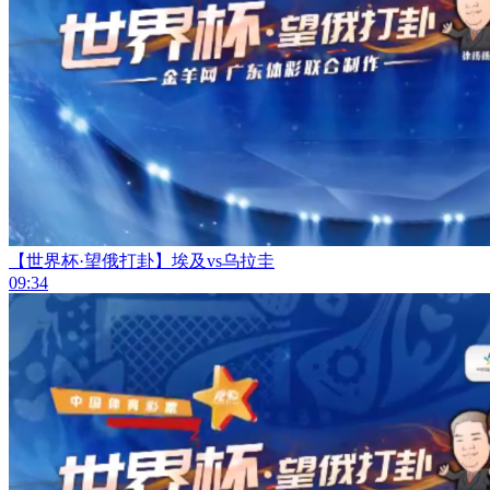
【世界杯·望俄打卦】埃及vs乌拉圭
09:34