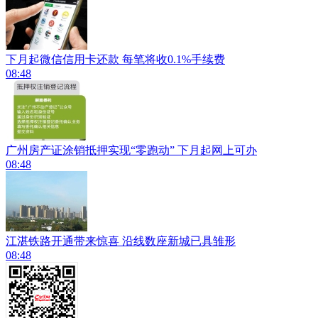
下月起微信信用卡还款 每笔将收0.1%手续费
08:48
广州房产证涂销抵押实现“零跑动” 下月起网上可办
08:48
江湛铁路开通带来惊喜 沿线数座新城已具雏形
08:48