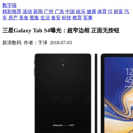
数字报
精彩推荐
滚动
新闻
广州
广东
中国
娱乐
健康
体育
IT
财富
汽
车
房产
美食
图集
生活
食安
科技
教育
军事
三星Galaxy Tab S4曝光：超窄边框 正面无按钮
新浪数码
作者：于泽
2018-07-03