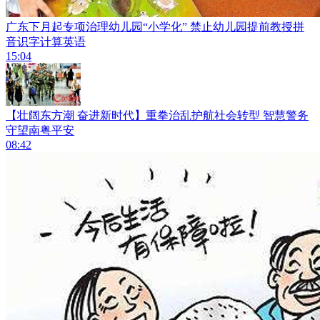
广东下月起专项治理幼儿园“小学化” 禁止幼儿园提前教授拼
音识字计算英语
15:04
【壮阔东方潮 奋进新时代】重拳治乱护航社会转型 智慧警务
守望南粤平安
08:42