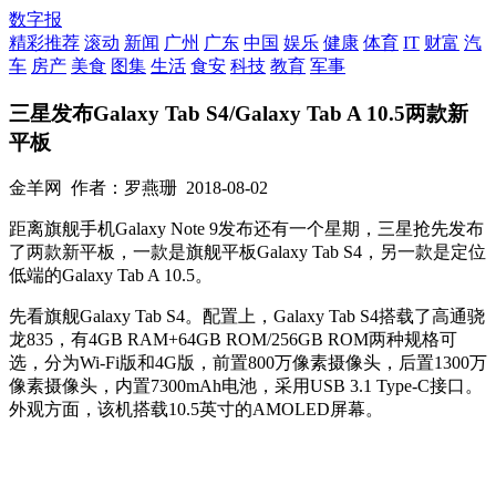
数字报
精彩推荐
滚动
新闻
广州
广东
中国
娱乐
健康
体育
IT
财富
汽
车
房产
美食
图集
生活
食安
科技
教育
军事
三星发布Galaxy Tab S4/Galaxy Tab A 10.5两款新
平板
金羊网
作者：罗燕珊
2018-08-02
距离旗舰手机Galaxy Note 9发布还有一个星期，三星抢先发布
了两款新平板，一款是旗舰平板Galaxy Tab S4，另一款是定位
低端的Galaxy Tab A 10.5。
先看旗舰Galaxy Tab S4。配置上，Galaxy Tab S4搭载了高通骁
龙835，有4GB RAM+64GB ROM/256GB ROM两种规格可
选，分为Wi-Fi版和4G版，前置800万像素摄像头，后置1300万
像素摄像头，内置7300mAh电池，采用USB 3.1 Type-C接口。
外观方面，该机搭载10.5英寸的AMOLED屏幕。