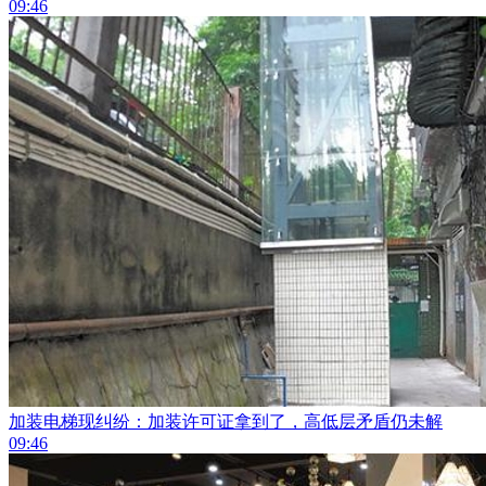
09:46
加装电梯现纠纷：加装许可证拿到了，高低层矛盾仍未解
09:46