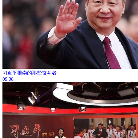
习近平推崇的那些奋斗者
09:08