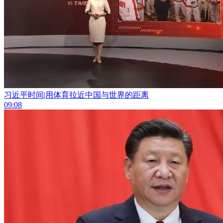
习近平时间|用体育拉近中国与世界的距离
09:08