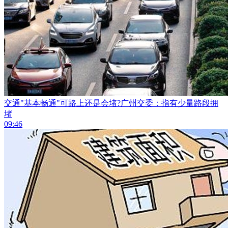
交通"基本畅通"可路上还是会堵?广州交委：指有少量路段拥
堵
09:46