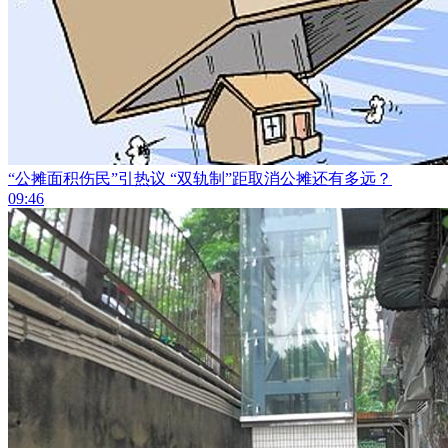
“公摊面积伤民”引热议 “双轨制”距取消公摊还有多远？
09:46