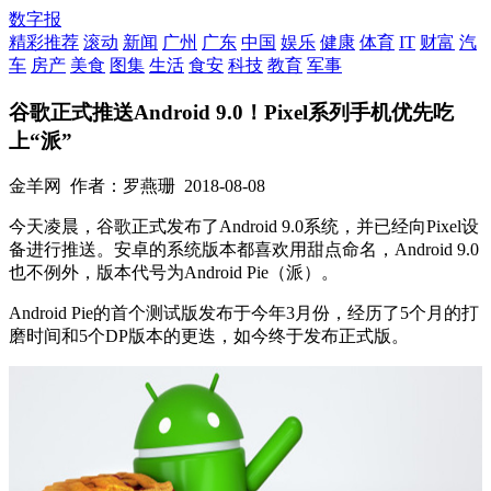
数字报
精彩推荐
滚动
新闻
广州
广东
中国
娱乐
健康
体育
IT
财富
汽
车
房产
美食
图集
生活
食安
科技
教育
军事
谷歌正式推送Android 9.0！Pixel系列手机优先吃
上“派”
金羊网
作者：罗燕珊
2018-08-08
今天凌晨，谷歌正式发布了Android 9.0系统，并已经向Pixel设
备进行推送。安卓的系统版本都喜欢用甜点命名，Android 9.0
也不例外，版本代号为Android Pie（派）。
Android Pie的首个测试版发布于今年3月份，经历了5个月的打
磨时间和5个DP版本的更迭，如今终于发布正式版。