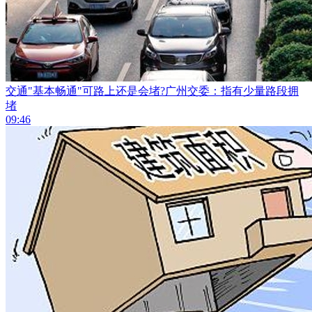
交通"基本畅通"可路上还是会堵?广州交委：指有少量路段拥
堵
09:46