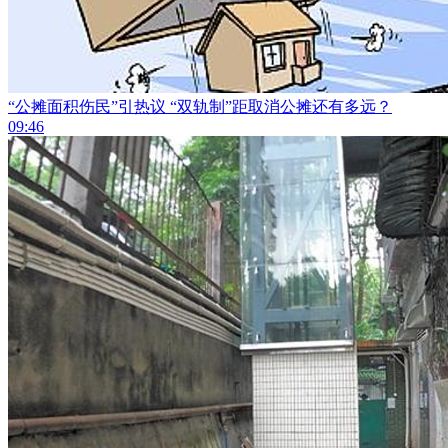
“公摊面积伤民”引热议 “双轨制”距取消公摊还有多远？
09:46