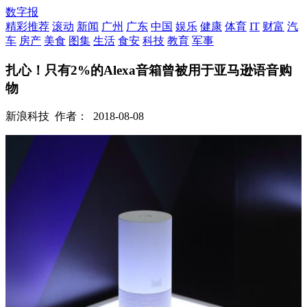
数字报
精彩推荐
滚动
新闻
广州
广东
中国
娱乐
健康
体育
IT
财富
汽
车
房产
美食
图集
生活
食安
科技
教育
军事
扎心！只有2%的Alexa音箱曾被用于亚马逊语音购
物
新浪科技
作者：
2018-08-08