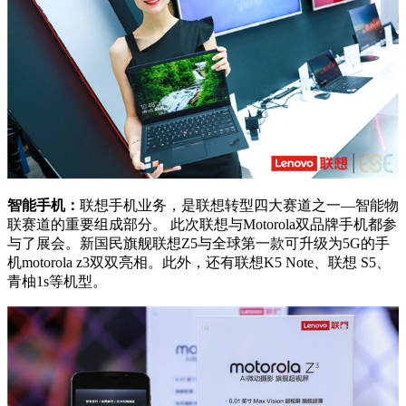
智能手机：
联想手机业务，是联想转型四大赛道之一—智能物
联赛道的重要组成部分。 此次联想与Motorola双品牌手机都参
与了展会。新国民旗舰联想Z5与全球第一款可升级为5G的手
机motorola z3双双亮相。此外，还有联想K5 Note、联想 S5、
青柚1s等机型。