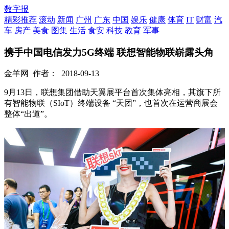
数字报
精彩推荐
滚动
新闻
广州
广东
中国
娱乐
健康
体育
IT
财富
汽
车
房产
美食
图集
生活
食安
科技
教育
军事
携手中国电信发力5G终端 联想智能物联崭露头角
金羊网
作者：
2018-09-13
9月13日，联想集团借助天翼展平台首次集体亮相，其旗下所
有智能物联（SIoT）终端设备 “天团”，也首次在运营商展会
整体“出道”。