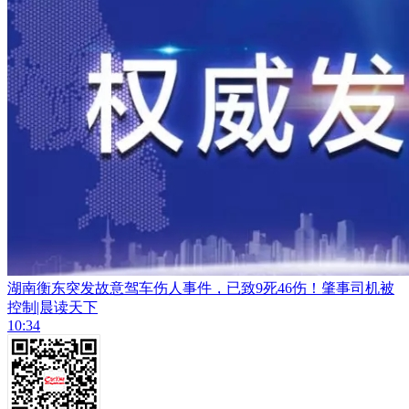
湖南衡东突发故意驾车伤人事件，已致9死46伤！肇事司机被
控制|晨读天下
10:34