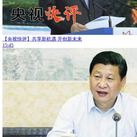
【央视快评】共享新机遇 开创新未来
15:45