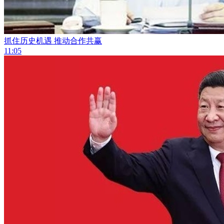
抓住历史机遇 推动合作共赢
11:05