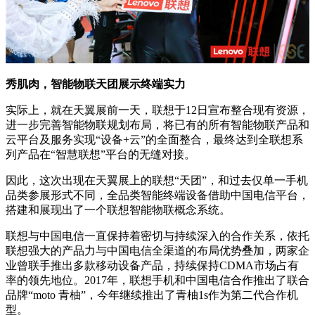
秀肌肉，智能物联天团展示终端实力
实际上，就在天翼展前一天，联想于12日宣布整合现有资源，
进一步完善智能物联规划布局，将已有的所有智能物联产品和
云平台及服务实现“设备+云”的全面整合，最终达到全联想系
列产品在“智慧联想”平台的无缝对接。
因此，这次出现在天翼展上的联想“天团”，和过去仅单一手机
品类参展形式不同，全品类智能终端设备借助中国电信平台，
搭建和展现出了一个联想智能物联概念系统。
联想与中国电信一直保持着密切与持续深入的合作关系，依托
联想强大的产品力与中国电信全渠道的布局优势叠加，两家企
业曾联手推出多款移动设备产品，持续保持CDMA市场占有
率的领先地位。2017年，联想手机和中国电信合作推出了联合
品牌“moto 青柚”，今年继续推出了青柚1s作为第二代合作机
型。