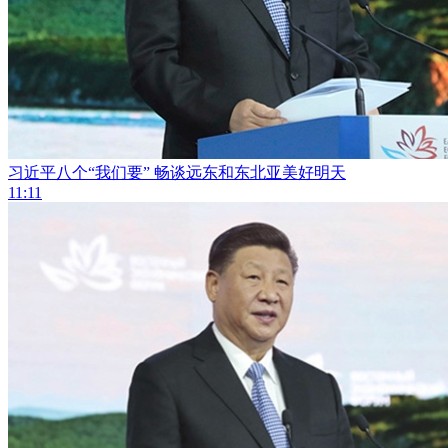
习近平八个“我们要” 畅谈远东和东北亚美好明天
11:11