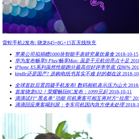
雷蛇手机2发布: 骁龙845+8G+15瓦无线快充
苹果公司拟捐赠1000块智能手表研究暴饮暴食
2018-10-15
华为发布畅享9 Plus/畅享Max: 虽是千元机但亮点十足
201
iPhone XS系列虽然性能跑分最高但好评率垫底 仅86%
201
kindle还是国产? 选购电纸书其实不难 好的都在这
2018-10
全球首款后置四摄手机发布! 数码相机表示压力山大
2018
首发骁龙632！荣耀畅玩8C发布：1099元起
2018-10-11
滴滴试行“黑名单”功能 司机乘客可相互将对方“拉黑”
20
滴滴回应乘客喝到尿：专车司机因内急方便未处理
2018-