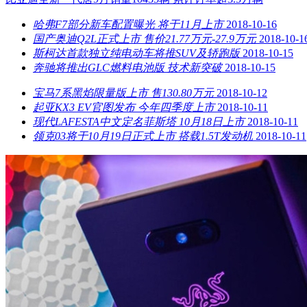
哈弗F7部分新车配置曝光 将于11月上市
2018-10-16
国产奥迪Q2L正式上市 售价21.77万元-27.9万元
2018-10-1
斯柯达首款独立纯电动车将推SUV及轿跑版
2018-10-15
奔驰将推出GLC燃料电池版 技术新突破
2018-10-15
宝马7系黑焰限量版上市 售130.80万元
2018-10-12
起亚KX3 EV官图发布 今年四季度上市
2018-10-11
现代LAFESTA中文定名菲斯塔 10月18日上市
2018-10-11
领克03将于10月19日正式上市 搭载1.5T发动机
2018-10-11