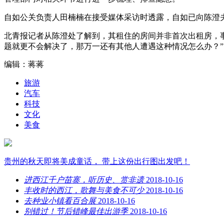
自如公关负责人田楠楠在接受媒体采访时透露，自如已向陈澄
北青报记者从陈澄处了解到，其租住的房间并非首次出租房，
题就更不会解决了，那万一还有其他人遭遇这种情况怎么办？”
编辑：蒋蒋
旅游
汽车
科技
文化
美食
贵州的秋天即将美成童话， 带上这份出行图出发吧！
进西江千户苗寨，听历史、赏非遗
2018-10-16
丰收时的西江，歌舞与美食不可少
2018-10-16
去种业小镇看百合展
2018-10-16
别错过！节后错峰最佳出游季
2018-10-16