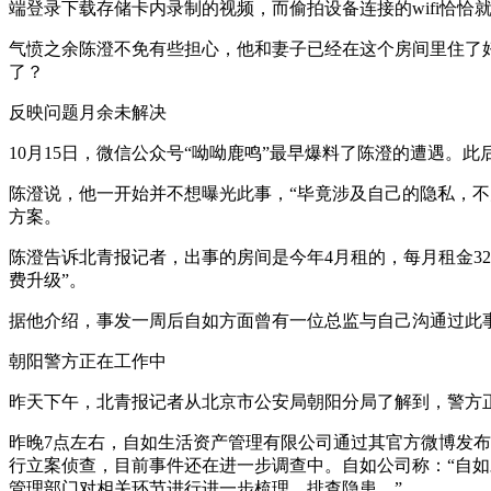
端登录下载存储卡内录制的视频，而偷拍设备连接的wifi恰恰就是
气愤之余陈澄不免有些担心，他和妻子已经在这个房间里住了
了？
反映问题月余未解决
10月15日，微信公众号“呦呦鹿鸣”最早爆料了陈澄的遭遇。
陈澄说，他一开始并不想曝光此事，“毕竟涉及自己的隐私，
方案。
陈澄告诉北青报记者，出事的房间是今年4月租的，每月租金32
费升级”。
据他介绍，事发一周后自如方面曾有一位总监与自己沟通过此
朝阳警方正在工作中
昨天下午，北青报记者从北京市公安局朝阳分局了解到，警方
昨晚7点左右，自如生活资产管理有限公司通过其官方微博发
行立案侦查，目前事件还在进一步调查中。自如公司称：“自
管理部门对相关环节进行进一步梳理、排查隐患。”