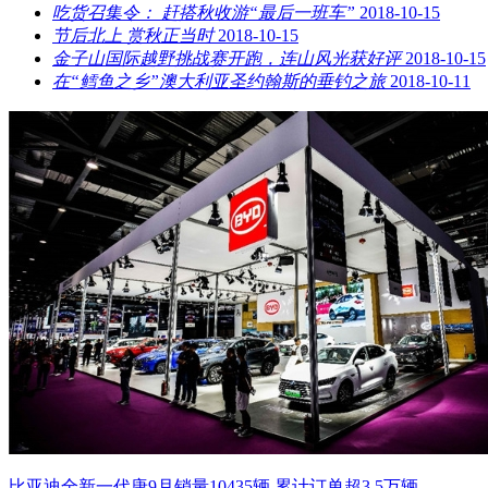
吃货召集令： 赶搭秋收游“最后一班车”
2018-10-15
节后北上 赏秋正当时
2018-10-15
金子山国际越野挑战赛开跑，连山风光获好评
2018-10-15
在“鳕鱼之乡”澳大利亚圣约翰斯的垂钓之旅
2018-10-11
比亚迪全新一代唐9月销量10435辆 累计订单超3.5万辆