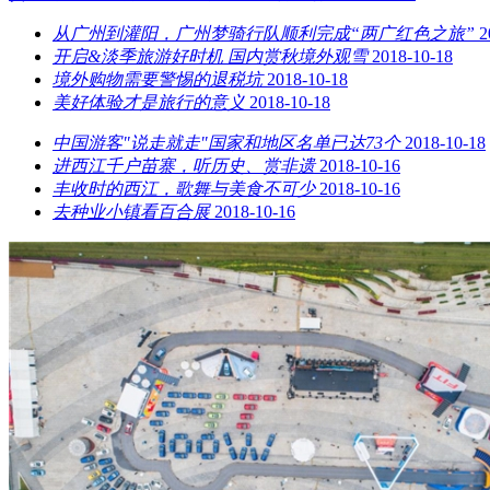
从广州到灌阳，广州梦骑行队顺利完成“两广红色之旅”
2
开启&淡季旅游好时机 国内赏秋境外观雪
2018-10-18
境外购物需要警惕的退税坑
2018-10-18
美好体验才是旅行的意义
2018-10-18
中国游客"说走就走"国家和地区名单已达73个
2018-10-18
进西江千户苗寨，听历史、赏非遗
2018-10-16
丰收时的西江，歌舞与美食不可少
2018-10-16
去种业小镇看百合展
2018-10-16