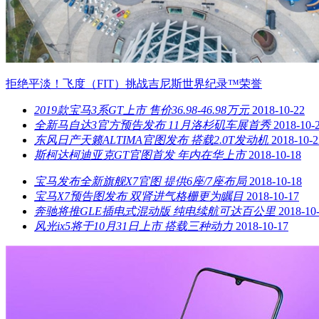
拒绝平淡！飞度（FIT）挑战吉尼斯世界纪录™荣誉
2019款宝马3系GT上市 售价36.98-46.98万元
2018-10-22
全新马自达3官方预告发布 11月洛杉矶车展首秀
2018-10-
东风日产天籁ALTIMA官图发布 搭载2.0T发动机
2018-10-2
斯柯达柯迪亚克GT官图首发 年内在华上市
2018-10-18
宝马发布全新旗舰X7官图 提供6座/7座布局
2018-10-18
宝马X7预告图发布 双肾进气格栅更为瞩目
2018-10-17
奔驰将推GLE插电式混动版 纯电续航可达百公里
2018-10
风光ix5将于10月31日上市 搭载三种动力
2018-10-17