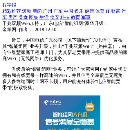
数字报
精彩推荐
滚动
新闻
广州
广东
中国
娱乐
健康
体育
IT
财富
汽
车
房产
美食
图集
生活
食安
科技
教育
军事
千兆双频WiFi加持，广东电信“智能组网”豪华升级！
金羊网
作者：
2018-12-10
近日，中国电信广东公司（以下简称“广东电信”）宣布
其“智能组网”业务升级，推出“千兆双频WiFi”（路由器），由
专业智慧家庭工程师上门，为其新老宽带用户提供高品质的家
庭WiFi（无线网络）优化服务。
升级后的“智能组网”业务，可让广大宽带用户的家中切实
拥有和有线宽带一样高速的WiFi，并且信号全屋覆盖无死角，
多人多终端同时上网不卡顿，用户能充分体验“电信智能宽
带”的极致畅爽。