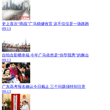
史上首次“雨战”广马稳健收官 这不仅仅是一场路跑
09:13
自拍合影晒幸福 今年广马依然是“你型我秀”的舞台
09:13
广东高考报名确认今日截止 三个问题须特别注意
09:13