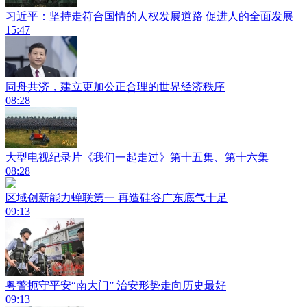
习近平：坚持走符合国情的人权发展道路 促进人的全面发展
15:47
同舟共济，建立更加公正合理的世界经济秩序
08:28
大型电视纪录片《我们一起走过》第十五集、第十六集
08:28
区域创新能力蝉联第一 再造硅谷广东底气十足
09:13
粤警扼守平安“南大门” 治安形势走向历史最好
09:13