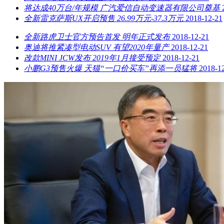
将达成40万台/年规模 广汽爱信自动变速器有限公司奠基
全新雷克萨斯UX开启预售 26.99万元-37.3万元
2018-12-21
全新路虎卫士官方预告首发 明年正式发布
2018-12-21
奥迪将推紧凑型电动SUV 有望2020年量产
2018-12-21
改款MINI JCW发布 2019年1月接受预定
2018-12-21
小鹏G3预售火爆 天猫“一口价买车”再添一员猛将
2018-1