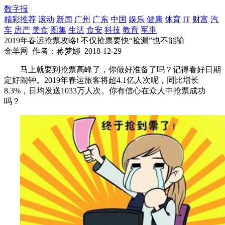
数字报
精彩推荐
滚动
新闻
广州
广东
中国
娱乐
健康
体育
IT
财富
汽
车
房产
美食
图集
生活
食安
科技
教育
军事
2019年春运抢票攻略! 不仅抢票要快“捡漏”也不能输
金羊网
作者：蒋梦娜
2018-12-29
马上就要到抢票高峰了，你做好准备了吗？记得看好日期
定好闹钟。2019年春运旅客将超4.1亿人次呢，同比增长
8.3%，日均发送1033万人次。你有信心在众人中抢票成功
吗？