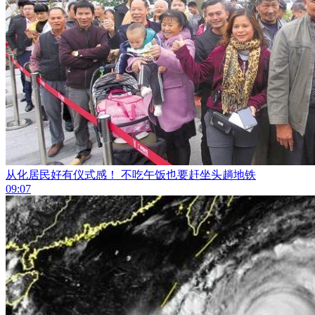
从化居民好有仪式感！ 不吃午饭也要赶坐头趟地铁
09:07