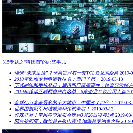
315专题之“科技圈”的那些事儿
憧憬“未来生活”？你离它只有一套TCL新品的距离
2019-0
2018年欧洲专利申请数排名：西门子第一
2019-03-13
下线邮箱和手机登录！腾讯回应露露事件：排查异常账户
2019年移动互联网自律白名单：6家企业21款应用入选
20
全球亿万富豪最多的十大城市：中国占了四个！
2019-03-
世界围棋冠军柯洁被清华免试录取！
2019-03-12
好戏开幕！苹果春季发布会定档3月26日凌晨1点
2019-03-
郭台铭回应：微软是在敲山震虎 鸿海是受池鱼之殃
2019-