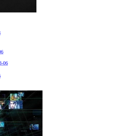
3
06
3-06
6