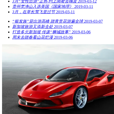
3月“女性出游”正热 约上闺蜜去嗨皮
2019-03-12
贵州梵净山入选美国《国家地理》
2019-03-11
3月，在草长莺飞里过节
2019-03-11
“银发族”迎出游高峰 踏青赏花游遍全球
2019-03-07
新加坡旅游又添新去处
2019-03-07
打造多元新加坡 传递“狮城故事”
2019-03-06
周末去踏春看山花烂漫
2019-03-06