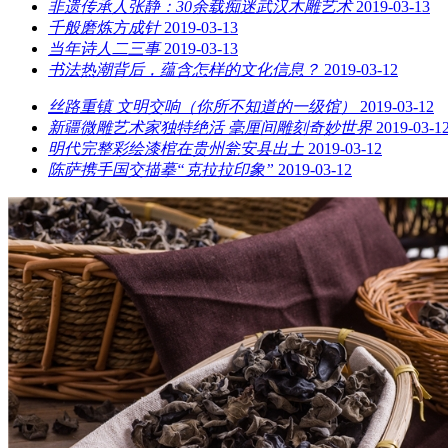
非遗传承人张静：30余载痴迷武汉木雕艺术
2019-03-13
千般磨炼方成针
2019-03-13
当年诗人二三事
2019-03-13
书法热潮背后，蕴含怎样的文化信息？
2019-03-12
丝路重镇 文明交响（你所不知道的一级馆）
2019-03-12
新疆微雕艺术家独特绝活 毫厘间雕刻奇妙世界
2019-03-1
明代完整彩绘漆棺在贵州瓮安县出土
2019-03-12
陈萨携手国交描摹“克拉拉印象”
2019-03-12