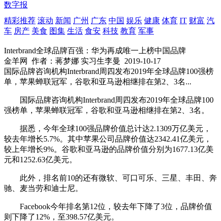
数字报
精彩推荐
滚动
新闻
广州
广东
中国
娱乐
健康
体育
IT
财富
汽
车
房产
美食
图集
生活
食安
科技
教育
军事
Interbrand全球品牌百强：华为再成唯一上榜中国品牌
金羊网
作者：蒋梦娜 实习生李曼
2019-10-17
国际品牌咨询机构Interbrand周四发布2019年全球品牌100强榜
单，苹果蝉联冠军，谷歌和亚马逊相继排在第2、3名...
国际品牌咨询机构Interbrand周四发布2019年全球品牌100
强榜单，苹果蝉联冠军，谷歌和亚马逊相继排在第2、3名。
据悉，今年全球100强品牌价值总计达2.1309万亿美元，
较去年增长5.7%。其中苹果公司品牌价值达2342.41亿美元，
较上年增长9%。谷歌和亚马逊的品牌价值分别为1677.13亿美
元和1252.63亿美元。
此外，排名前10的还有微软、可口可乐、三星、丰田、奔
驰、麦当劳和迪士尼。
Facebook今年排名第12位，较去年下降了3位，品牌价值
则下降了12%，至398.57亿美元。