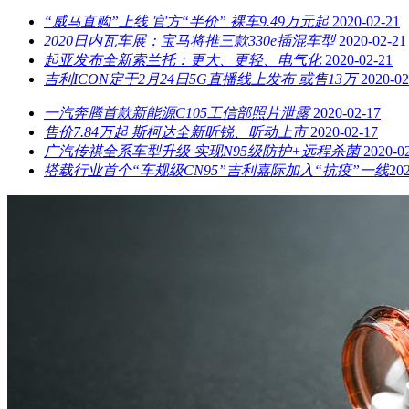
“威马直购”上线 官方“半价” 裸车9.49万元起
2020-02-21
2020日内瓦车展：宝马将推三款330e插混车型
2020-02-21
起亚发布全新索兰托：更大、更轻、电气化
2020-02-21
吉利ICON定于2月24日5G直播线上发布 或售13万
2020-02
一汽奔腾首款新能源C105工信部照片泄露
2020-02-17
售价7.84万起 斯柯达全新昕锐、昕动上市
2020-02-17
广汽传祺全系车型升级 实现N95级防护+远程杀菌
2020-0
搭载行业首个“车规级CN95”吉利嘉际加入“抗疫”一线​
20