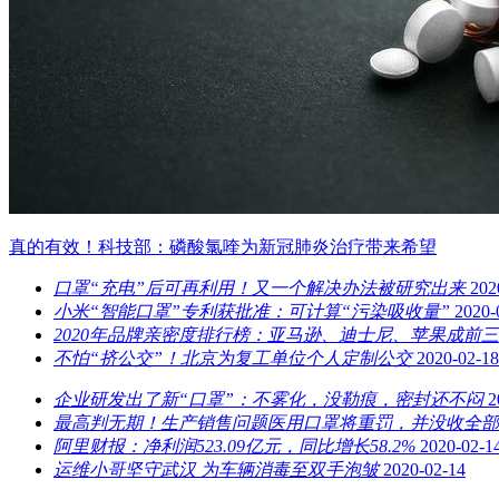
真的有效！科技部：磷酸氯喹为新冠肺炎治疗带来希望
口罩“充电”后可再利用！又一个解决办法被研究出来
202
小米“智能口罩”专利获批准：可计算“污染吸收量”
2020-
2020年品牌亲密度排行榜：亚马逊、迪士尼、苹果成前三
不怕“挤公交”！北京为复工单位个人定制公交
2020-02-18
企业研发出了新“口罩”：不雾化，没勒痕，密封还不闷
2
最高判无期！生产销售问题医用口罩将重罚，并没收全部
阿里财报：净利润523.09亿元，同比增长58.2%
2020-02-1
运维小哥坚守武汉 为车辆消毒至双手泡皱
2020-02-14