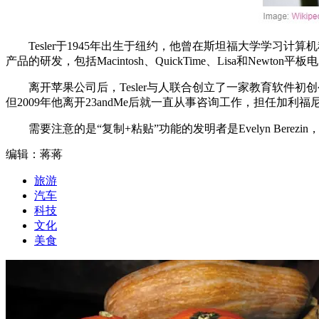
Tesler于1945年出生于纽约，他曾在斯坦福大学学习计
产品的研发，包括Macintosh、QuickTime、Lisa和Ne
离开苹果公司后，Tesler与人联合创立了一家教育软件初创公司 S
但2009年他离开23andMe后就一直从事咨询工作，担任加利福
需要注意的是“复制+粘贴”功能的发明者是Evelyn Bere
编辑：蒋蒋
旅游
汽车
科技
文化
美食