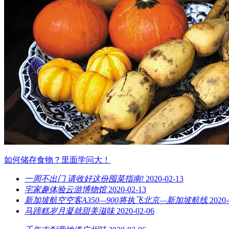
如何储存食物？里面学问大！
一周不出门 请收好这份囤菜指南!
2020-02-13
宅家趣体验云游博物馆
2020-02-13
新加坡航空空客A350—900将执飞北京—新加坡航线
2020-
马蹄糕岁月凝就甜美滋味
2020-02-06