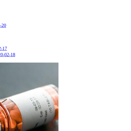
-20
2-17
20-02-18