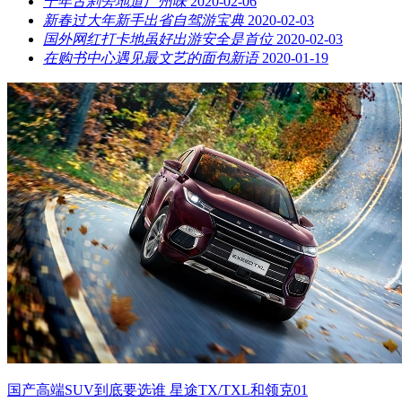
千年古刹旁地道广州味
2020-02-06
新春过大年新手出省自驾游宝典
2020-02-03
国外网红打卡地虽好出游安全是首位
2020-02-03
在购书中心遇见最文艺的面包新语
2020-01-19
国产高端SUV到底要选谁 星途TX/TXL和领克01