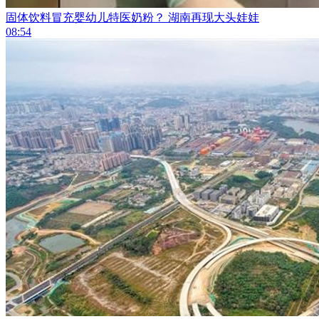
固体饮料冒充婴幼儿特医奶粉？ 湖南再现大头娃娃
08:54