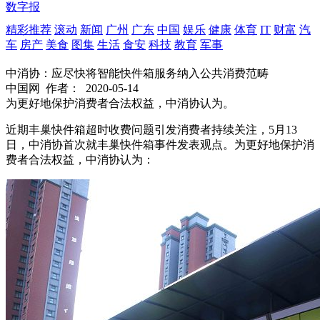
数字报
精彩推荐
滚动
新闻
广州
广东
中国
娱乐
健康
体育
IT
财富
汽
车
房产
美食
图集
生活
食安
科技
教育
军事
中消协：应尽快将智能快件箱服务纳入公共消费范畴
中国网
作者：
2020-05-14
为更好地保护消费者合法权益，中消协认为。
近期丰巢快件箱超时收费问题引发消费者持续关注，5月13
日，中消协首次就丰巢快件箱事件发表观点。为更好地保护消
费者合法权益，中消协认为：