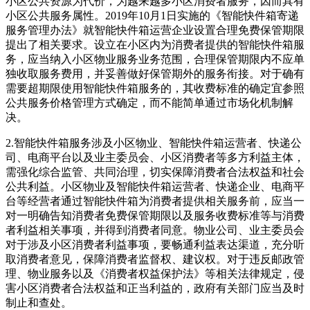
小区公共资源为代价，为越来越多小区消费者服务，因而具有
小区公共服务属性。2019年10月1日实施的《智能快件箱寄递
服务管理办法》就智能快件箱运营企业设置合理免费保管期限
提出了相关要求。设立在小区内为消费者提供的智能快件箱服
务，应当纳入小区物业服务业务范围，合理保管期限内不应单
独收取服务费用，并妥善做好保管期外的服务衔接。对于确有
需要超期限使用智能快件箱服务的，其收费标准的确定宜参照
公共服务价格管理方式确定，而不能简单通过市场化机制解
决。
2.智能快件箱服务涉及小区物业、智能快件箱运营者、快递公
司、电商平台以及业主委员会、小区消费者等多方利益主体，
需强化综合监管、共同治理，切实保障消费者合法权益和社会
公共利益。小区物业及智能快件箱运营者、快递企业、电商平
台等经营者通过智能快件箱为消费者提供相关服务前，应当一
对一明确告知消费者免费保管期限以及服务收费标准等与消费
者利益相关事项，并得到消费者同意。物业公司、业主委员会
对于涉及小区消费者利益事项，要畅通利益表达渠道，充分听
取消费者意见，保障消费者监督权、建议权。对于违反邮政管
理、物业服务以及《消费者权益保护法》等相关法律规定，侵
害小区消费者合法权益和正当利益的，政府有关部门应当及时
制止和查处。