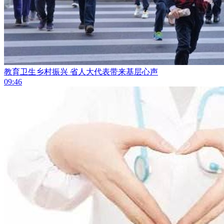
教育卫生乡村振兴 省人大代表带来基层心声
09:46