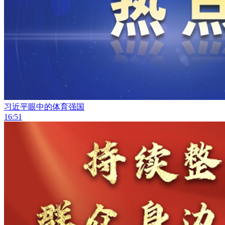
习近平眼中的体育强国
16:51