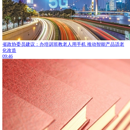
省政协委员建议：办培训班教老人用手机 推动智能产品适老
化改造
09:46