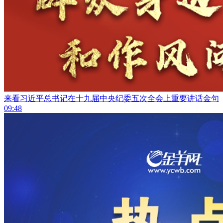
来看习近平总书记在十九届中央纪委五次全会上重要讲话金句
09:48