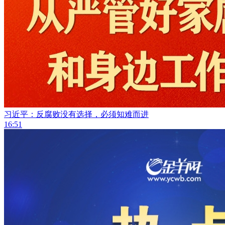
习近平：反腐败没有选择，必须知难而进
16:51