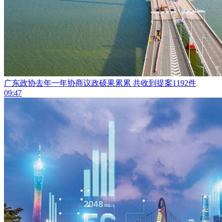
广东政协去年一年协商议政硕果累累 共收到提案1192件
09:47