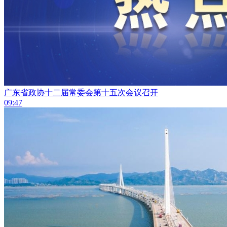
广东省政协十二届常委会第十五次会议召开
09:47