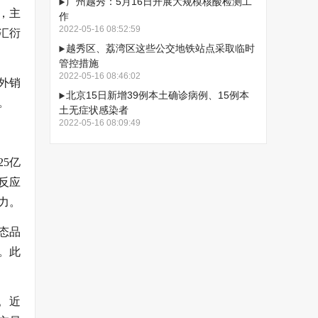
广州越秀：5月16日开展大规模核酸检测工
，主
作
2022-05-16 08:52:59
汇衍
越秀区、荔湾区这些公交地铁站点采取临时
管控措施
2022-05-16 08:46:02
外销
北京15日新增39例本土确诊病例、15例本
。
土无症状感染者
2022-05-16 08:09:49
5亿
反应
力。
态品
。此
。近