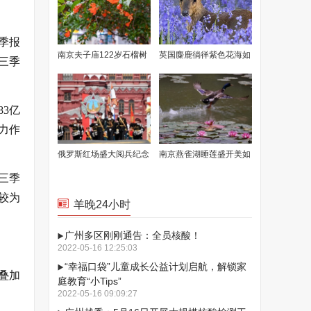
三季报
南京夫子庙122岁石榴树
英国麋鹿徜徉紫色花海如
三季
花开满枝
童话场景
3亿
格力作
俄罗斯红场盛大阅兵纪念
南京燕雀湖睡莲盛开美如
卫国战争胜利77周年
画卷
三季
较为
羊晚24小时
广州多区刚刚通告：全员核酸！
2022-05-16 12:25:03
“幸福口袋”儿童成长公益计划启航，解锁家
叠加
庭教育“小Tips”
2022-05-16 09:09:27