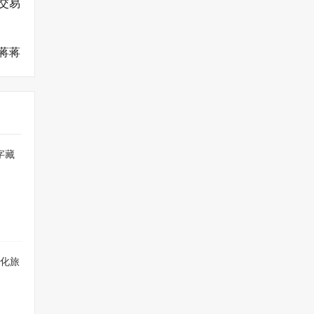
交易
蒋蒋
字藏
文化旅