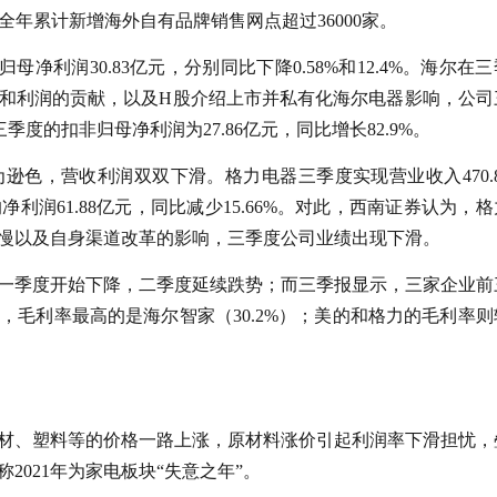
全年累计新增海外自有品牌销售网点超过36000家。
母净利润30.83亿元，分别同比下降0.58%和12.4%。海尔在
和利润的贡献，以及H股介绍上市并私有化海尔电器影响，公司
三季度的扣非归母净利润为27.86亿元，同比增长82.9%。
逊色，营收利润双双下滑。格力电器三季度实现营业收入470.8
净利润61.88亿元，同比减少15.66%。对此，西南证券认为，
慢以及自身渠道改革的影响，三季度公司业绩出现下滑。
一季度开始下降，二季度延续跌势；而三季报显示，三家企业前
毛利率最高的是海尔智家（30.2%）；美的和格力的毛利率则
材、塑料等的价格一路上涨，原材料涨价引起利润率下滑担忧，
021年为家电板块“失意之年”。