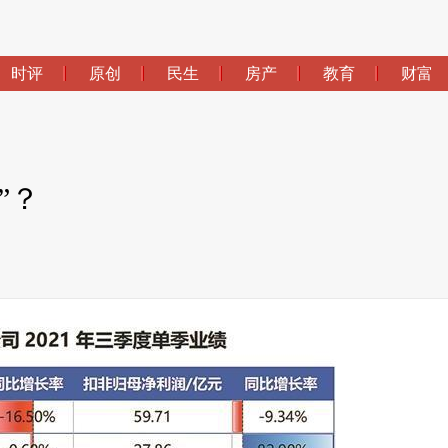
时评
原创
民生
房产
教育
财富
”？