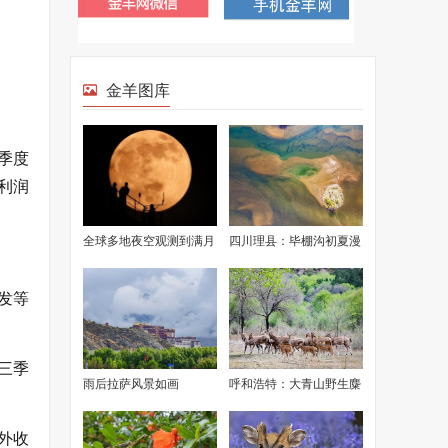
金羊图库
季度
净利润
全球多地夜空观测到满月
四川理县：毕棚沟初夏漫
美景
山渐绿
发等
三季
雨后拉萨风景如画
呼和浩特：大青山野生麋
鹿成功繁衍
外收