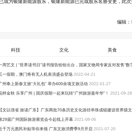
已成为银隆新能源股东，银隆新能源已完成股东名册变更，此次
编辑：
科技
文化
美食
一周艺文 | “世界读书日”读书报告纷纷出台，国家文物局专家反对发售“数
品”
五一假期，澳门将有无人机表演盛会登场
2022-04-26
2022-04-21
广州奉上新春文旅“大礼包” 举办600余项文旅活动
2022-01-27
花样金秋 乐享广州 | 国庆假期一起来玩转“广州旅游嘉年华”！
2021-09-28
【文以强省 旅读广东】广东两批70条历史文化游径串珠成链建设世界级
游目的地
第29届广州国际旅游展览会今起线上开幕
2021-08-13
2021-08-06
近千万元惠民补贴等你来领 广东文旅消费季9月开启
2021-07-20