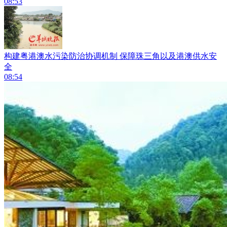
08:53
构建粤港澳水污染防治协调机制 保障珠三角以及港澳供水安
全
08:54