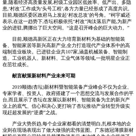
量,随着经济高质量发展,村级工业园区低效率、低产出、多隐
患,‘村改’工作成为‘头号工程’,各方力量已经形成了高度共识。
目前,顺德区委区政府马上发起‘村改总攻’的号角。”柯宇威还
表示,在这一趋势下,杏坛积极依托“村改”淘汰落后产能,为新产
业的进驻,腾挪出了巨大空间。“这是召开峰会的巨大动力。”
目前,顺德高新区正在大力培育新材料为基础的智能装
备、智能家居等新兴高新产业,全力打造现代产业体系中的高
端制造业板块。已进驻企业共107家,涵盖机械装备、智能制
造、工业机器人、新材料、工业气体等领域,一批明星企业正
在茁壮成长。
献言献策新材料产业未来可期
2019顺德(杏坛)新材料暨智能装备产业峰会不仅为企业、
专家学者、投资人、政府搭建了一个思想交流与发展合作的平
台,而且展示了杏坛在发展以新材料、智能装备为主的新兴产
业上的底气、信心和决心,更打响了杏坛推动产业转型升级实
现赶超发展的“逆袭”之战。
产业大势所趋,每个企业家都看的清楚明白,扎根本地的企
业则在现场表现出了做大做强的宏伟蓝图。广东德冠薄膜新材