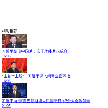
精彩推荐
习近平纵论中国梦：实干才能梦想成真
16:05
“主轴”“主线”，习近平深入阐释全面深改
16:05
习近平向“声援巴勒斯坦人民国际日”纪念大会致贺电
21:05