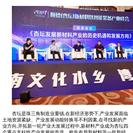
杏坛是珠三角制造业重镇,在新经济形势下,产业发展面临
土地资源紧缺、产业发展动能转换等不利因素,在寻找新的产
业方向,开拓新一轮产业大发展过程中,新材料产业成为杏坛四
个重点支柱性产业发展的首选。抢先布局新材料等一批新经