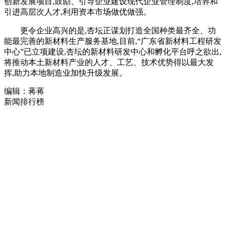
创新发展项目,鼓励、引导企业建设现代企业管理制度,培养和
引进高层次人才,利用资本市场做优做强。
更令企业高兴的是,杏坛正谋划打造全国种类最齐全、功
能最完善的新材料生产服务基地,目前,“广东省新材料工程研发
中心”已立项建设,杏坛的新材料研发中心和孵化平台呼之欲出,
将推动本土新材料产业的人才、工艺、技术优势得以最大发
挥,助力本地制造业加快升级发展。
编辑：蒋蒋
新闻排行榜