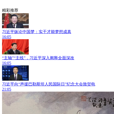
精彩推荐
习近平纵论中国梦：实干才能梦想成真
16:05
“主轴”“主线”，习近平深入阐释全面深改
16:05
习近平向“声援巴勒斯坦人民国际日”纪念大会致贺电
21:05