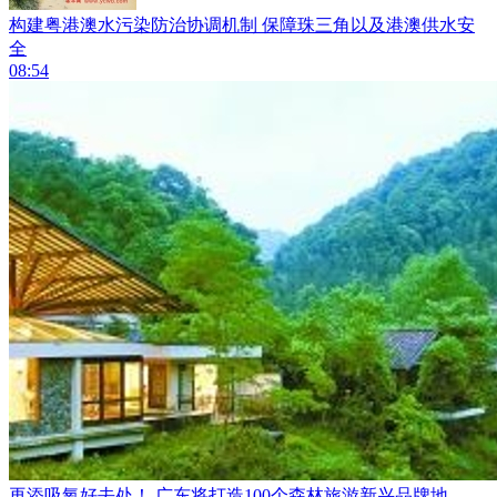
构建粤港澳水污染防治协调机制 保障珠三角以及港澳供水安
全
08:54
再添吸氧好去处！ 广东将打造100个森林旅游新兴品牌地