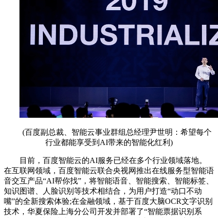
(百度副总裁、智能云事业群组总经理尹世明：希望每个
行业都能享受到AI带来的智能化红利)
目前，百度智能云的AI服务已经在多个行业领域落地。
在互联网领域，百度智能云联合央视网推出在线服务型智能语
音交互产品“AI帮你找”，将智能语音、智能搜索、智能标签、
知识图谱、人脸识别等技术相结合，为用户打造“动口不动
嘴”的全新搜索体验;在金融领域，基于百度大脑OCR文字识别
技术，华夏保险上海分公司开发并部署了“智能票据识别系