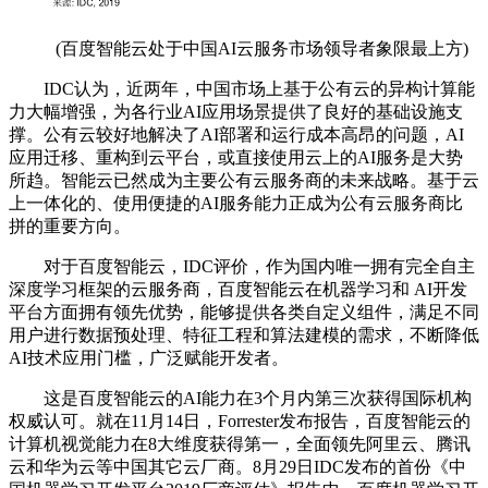
(百度智能云处于中国AI云服务市场领导者象限最上方)
IDC认为，近两年，中国市场上基于公有云的异构计算能
力大幅增强，为各行业AI应用场景提供了良好的基础设施支
撑。公有云较好地解决了AI部署和运行成本高昂的问题，AI
应用迁移、重构到云平台，或直接使用云上的AI服务是大势
所趋。智能云已然成为主要公有云服务商的未来战略。基于云
上一体化的、使用便捷的AI服务能力正成为公有云服务商比
拼的重要方向。
对于百度智能云，IDC评价，作为国内唯一拥有完全自主
深度学习框架的云服务商，百度智能云在机器学习和 AI开发
平台方面拥有领先优势，能够提供各类自定义组件，满足不同
用户进行数据预处理、特征工程和算法建模的需求，不断降低
AI技术应用门槛，广泛赋能开发者。
这是百度智能云的AI能力在3个月内第三次获得国际机构
权威认可。就在11月14日，Forrester发布报告，百度智能云的
计算机视觉能力在8大维度获得第一，全面领先阿里云、腾讯
云和华为云等中国其它云厂商。8月29日IDC发布的首份《中