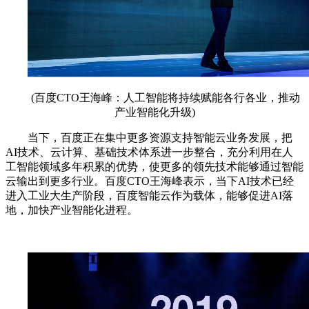
(百度CTO王海峰：人工智能将持续赋能各行各业，推动
产业智能化升级)
当下，百度正在集中更多资源支持智能云业务发展，把
AI技术、云计算、基础技术体系进一步整合，充分利用在人
工智能领域多年积累的优势，使更多的领先技术能够通过智能
云输出到更多行业。百度CTO王海峰表示，当下AI技术已经
进入工业大生产阶段，百度智能云作为载体，能够促进AI落
地，加快产业智能化进程。