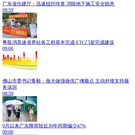
广东省住建厅：迅速组织排查 消除地下施工安全隐患
08:59
粤取消高速省界站各工程基本完成 ETC门架完成建设
09:06
佛山市委书记鲁毅：做大做强做优广佛极点 主动对接支持服
务深圳
08:59
9月以来广东降雨较近30年同期偏少47%
09:00