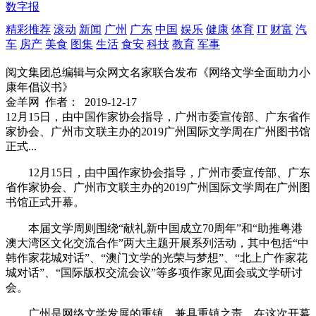
数字报
精彩推荐
滚动
新闻
广州
广东
中国
娱乐
健康
体育
IT
财富
汽
车
房产
美食
图集
生活
食安
科技
教育
军事
阅文集团总编辑与众网文名家联合发布《网络文学全面助力小
康年倡议书》
金羊网
作者：
2019-12-17
12月15日，由中国作家协会指导，广州市委宣传部、广东省作
家协会、广州市文联主办的2019广州国际文学周在广州图书馆
正式...
12月15日，由中国作家协会指导，广州市委宣传部、广东
省作家协会、广州市文联主办的2019广州国际文学周在广州图
书馆正式开幕。
本届文学周则围绕“献礼新中国成立70周年”和“助推粤港
澳大湾区文化交流合作”两大主题开展系列活动，其中包括“中
韩作家花城对话”、“澳门文学的光荣与梦想”、“北上广作家花
城对话”、“国际版权交流会议”等多项作家见面会或文学研讨
会。
广州是网络文学发展的重镇，兼具重镇之责。在这次开幕