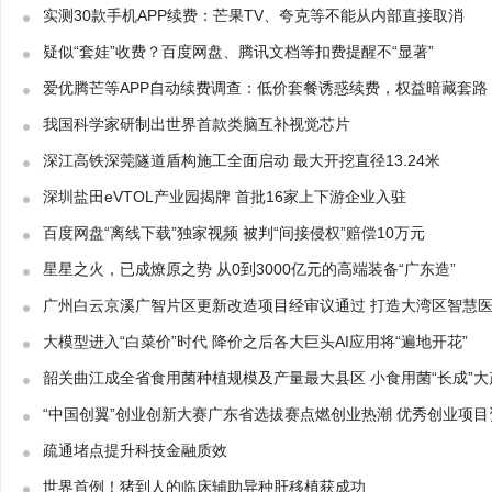
实测30款手机APP续费：芒果TV、夸克等不能从内部直接取消
疑似“套娃”收费？百度网盘、腾讯文档等扣费提醒不“显著”
爱优腾芒等APP自动续费调查：低价套餐诱惑续费，权益暗藏套路
我国科学家研制出世界首款类脑互补视觉芯片
深江高铁深莞隧道盾构施工全面启动 最大开挖直径13.24米
深圳盐田eVTOL产业园揭牌 首批16家上下游企业入驻
百度网盘“离线下载”独家视频 被判“间接侵权”赔偿10万元
星星之火，已成燎原之势 从0到3000亿元的高端装备“广东造”
广州白云京溪广智片区更新改造项目经审议通过 打造大湾区智慧
大模型进入“白菜价”时代 降价之后各大巨头AI应用将“遍地开花”
韶关曲江成全省食用菌种植规模及产量最大县区 小食用菌“长成”大
“中国创翼”创业创新大赛广东省选拔赛点燃创业热潮 优秀创业项目
疏通堵点提升科技金融质效
世界首例！猪到人的临床辅助异种肝移植获成功