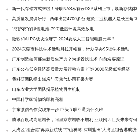
新一代存储方式来啦！绿联NAS私有云DXP系列上市，焕新存储体
高质量发展调研行 | 两年出货4700多台 这款工业机器人是长三角“
“防护衣”保障锂电池-79℃低温环境高效放电
微软和AI PC板块涨麻了 2024要成人工智能电脑元年？
2024东莞市科技学术活动月拉开帷幕，计划举办95场学术活动
广东制造如何催生新质生产力？为场景找技术 向前端要原理
广东公布低空经济高质量发展行动方案 打造3000亿级低空经济
我科研团队提出煤炭与天然气协同开采方案
山东农业大学团队揭示植物再生机制
中国科学家博物馆即将亮相
京东微信合作实现第一步 巨头互联互通为什么难
腾讯百度均高速增长，阿里京东增收不增利 互联网四巨头未来有
大湾区“组合港”再添新航线 “中山神湾-深圳盐田”大湾区组合港航