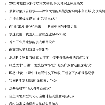
2023年度国家科学技术奖揭晓 薛其坤院士捧最高奖
最新评估报告显示——深圳太阳能风能资源均属丰富区域 光伏装
广清北延线实现“轨通”和送电成功
向“新”出发 开“创”未来——科创中国的中部力量
快速发展！我国人工智能企业超4500家
首个工业用途核能供汽项目投产
电商网购节创新举措促消费
深圳科学家参与研究 百年前小麦中寻找丢失的遗传宝库
制造需求“出题”、激光技术“解题” 照亮广东智造的这束“光”
即将“上岗”！深中通道通过交工验收 工程创下多项世界纪录
我国科学家创造出“无摩擦力”的冰
煤基新材料“飞入寻常百姓家”
自主研发新型氧化钌温度计起测温度刷新纪录
我科学家成功研发全集成多路腕表