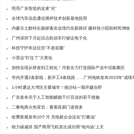
照亮广东智造的这束“光”
全球汽车信息通信测评技术创新基地投用
内蒙古土默特右旗探索农业现代化新路径 建科技小院助村民增收
广州深圳下月起试点机动车行驶证电子化
科技守护布达拉宫“不老容颜”
小雷达“盯住了”大害虫
加快实现从研发到工程化！河套全力打造国际产业中试集聚区
市内开通2条新线，新开工4条线路……广州地铁发布2023年“成绩
1小时通达大湾区主要城市！南沙站一期开建在即
广东发布关于人工智能赋能千行百业的若干措施
二奢电商火热背后：看着容易门道很多
收费新规发布10个月 充电桩企业还在“打酱油”
助力碳减排 国产商用飞机首次成功用“地沟油”上天