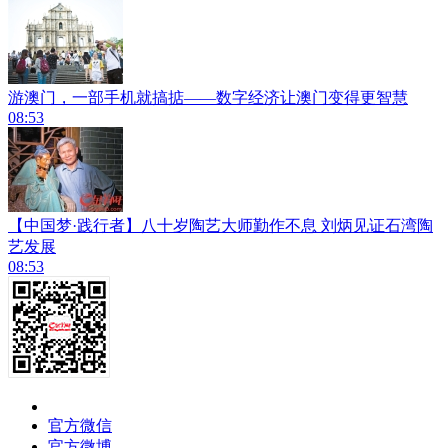
游澳门，一部手机就搞掂——数字经济让澳门变得更智慧
08:53
【中国梦·践行者】八十岁陶艺大师勤作不息 刘炳见证石湾陶
艺发展
08:53
官方微信
官方微博