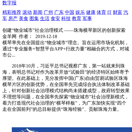
数字报
精彩推荐
滚动
新闻
广州
广东
中国
娱乐
健康
体育
IT
财富
汽
车
房产
美食
图集
生活
食安
科技
教育
军事
创建“物业城市”社会治理模式 ——珠海横琴新区的创新探索
金羊网
作者：
2019-12-18
横琴率先在全国提出“物业城市”理念。旨在运用市场化机制，
通过“专业服务+智慧平台APP+行政力量”相融合的方式，对城
市公...
2018年10月，习近平总书记视察广东，第一站就来到珠
海，表明总书记对作为改革开放“试验田”的经济特区始终寄予
厚望。在此基础上，充分发挥中国(广东)自由贸易试验区珠海
横琴片区的创新优势，在全国率先完成综合执法体制改革基础
上，针对创新社会治理模式结构尚未搭建成型，政府转型效果
不理想等问题，在全国率先探索“物业城市”社会治理新模式，
着力打造现代社会治理的“横琴样板”，为广东加快实现“四个
走在全国前列”的总目标提供“珠海经验”、贡献珠海力量。