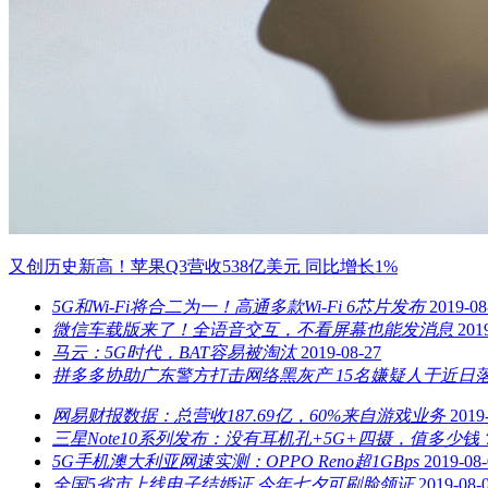
又创历史新高！苹果Q3营收538亿美元 同比增长1%
5G和Wi-Fi将合二为一！高通多款Wi-Fi 6芯片发布
2019-08
微信车载版来了！全语音交互，不看屏幕也能发消息
201
马云：5G时代，BAT容易被淘汰
2019-08-27
拼多多协助广东警方打击网络黑灰产 15名嫌疑人于近日
网易财报数据：总营收187.69亿，60%来自游戏业务
2019
三星Note10系列发布：没有耳机孔+5G+四摄，值多少钱
5G手机澳大利亚网速实测：OPPO Reno超1GBps
2019-08
全国5省市上线电子结婚证 今年七夕可刷脸领证
2019-08-