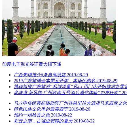
印度电子观光签证费大幅下降
广西来穗推介6条自驾线路
2019-08-29
2019广东旅博会本周五开锣，卖场优惠多
2019-08-29
携程抓准广东旅游“私域流量”风口 用门店开拓旅游新零
老味道 新风格 广州岭南五号酒店邀你体验“四岁狂欢”
20
马六甲传统舞蹈团助阵广州香格里拉大酒店马来西亚文化
特色民族文化串起最美西宁
2019-08-26
预约一场秋香之旅
2019-08-22
彩云之南，古城里安静的夏天
2019-08-22