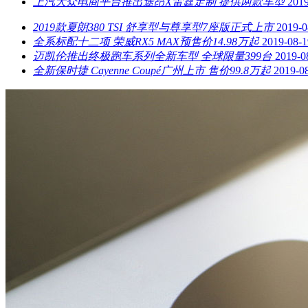
上汽大众电商平台推出途昂X雷霆定制 提供两款车型
2019
2019款夏朗380 TSI 舒享型与尊享型7座版正式上市
2019-0
全系标配十二项 荣威RX5 MAX预售价14.98万起
2019-08-1
迈凯伦推出终极跑车系列全新车型 全球限量399台
2019-0
全新保时捷 Cayenne Coupé广州上市 售价99.8万起
2019-0