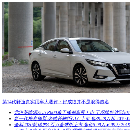
第14代轩逸真实用车大测评：好成绩并不是浪得虚名
北汽新能源EU5 R600将于成都车展上市 工况续航达到501
​新一代梅赛德斯-奔驰长轴距GLC上市 售39.28万起
2019-0
全新2020款瑞虎3 百万全球版上市 售价5.99万-6.99万
2019