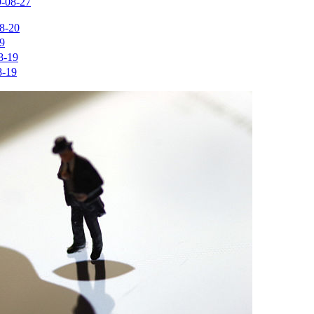
-08-27
8-20
9
8-19
8-19