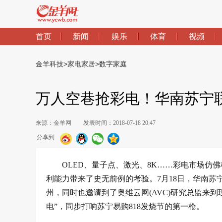
首页
新闻
娱乐
体育
视频
金羊科技
>
家电家居
>
数字家庭
万人空巷抢彩电！华南苏宁
来源：金羊网
发表时间：2018-07-18 20:47
分享到
OLED、量子点、激光、8K……彩电市场
利能力带来了史无前例的考验。7月18日，华南苏
州，同时也邀请到了奥维云网(AVC)研究总监来到
电”，同步打响苏宁易购818发烧节的第一枪。