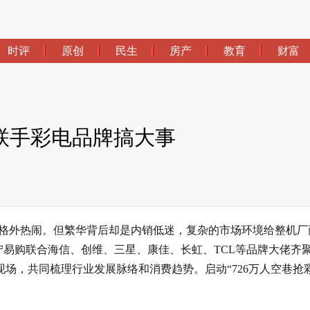
时评
原创
民生
房产
教育
财富
联手彩电品牌搞大事
仿佛格外热闹。但繁华背后却是内销低迷，复杂的市场环境给整机厂
宁易购联合海信、创维、三星、康佳、长虹、TCL等品牌大佬齐
现场，共同梳理行业发展脉络和消费趋势。启动“726万人空巷抢