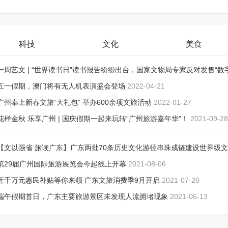
科技
文化
美食
一周艺文 | “世界读书日”读书报告纷纷出台，国家文物局专家反对发售“数
品”
五一假期，澳门将有无人机表演盛会登场
2022-04-26
2022-04-21
广州奉上新春文旅“大礼包” 举办600余项文旅活动
2022-01-27
花样金秋 乐享广州 | 国庆假期一起来玩转“广州旅游嘉年华”！
2021-09-28
【文以强省 旅读广东】广东两批70条历史文化游径串珠成链建设世界级
游目的地
第29届广州国际旅游展览会今起线上开幕
2021-08-13
2021-08-06
近千万元惠民补贴等你来领 广东文旅消费季9月开启
2021-07-20
端午假期首日，广东主要旅游景区未发现人流拥堵现象
2021-06-13