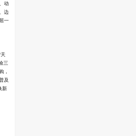
、动
、边
居一
宁天
验三
购，
普及
换新