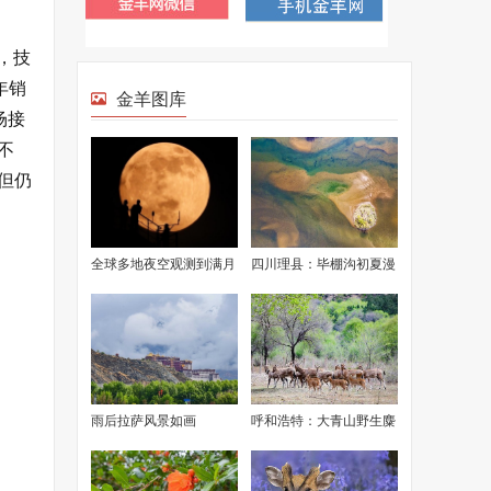
，技
年销
金羊图库
场接
不
但仍
全球多地夜空观测到满月
四川理县：毕棚沟初夏漫
美景
山渐绿
雨后拉萨风景如画
呼和浩特：大青山野生麋
鹿成功繁衍