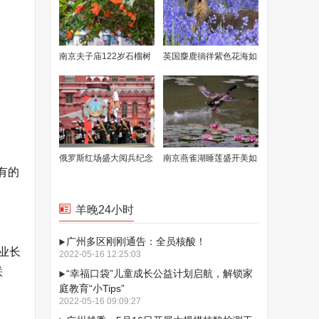
南京夫子庙122岁石榴树
英国麋鹿徜徉紫色花海如
花开满枝
童话场景
俄罗斯红场盛大阅兵纪念
南京燕雀湖睡莲盛开美如
有的
卫国战争胜利77周年
画卷
羊晚24小时
广州多区刚刚通告：全员核酸！
业长
2022-05-16 12:25:03
联
“幸福口袋”儿童成长公益计划启航，解锁家
庭教育“小Tips”
2022-05-16 09:09:27