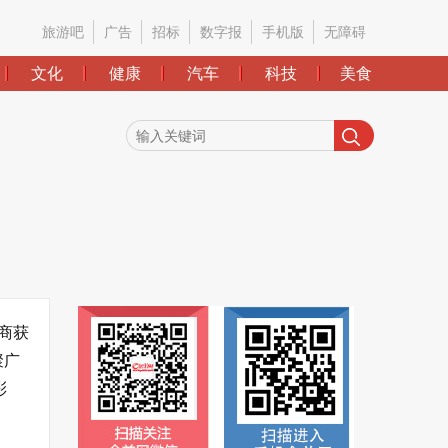
旅游吧
广告
招标
数字报
手机版
无障碍
文化
健康
汽车
科技
美食
商获
聚广
彩