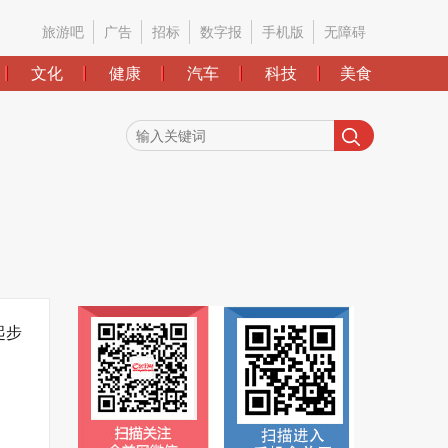
旅游吧
广告
招标
数字报
手机版
无障碍
文化
健康
汽车
科技
美食
起步