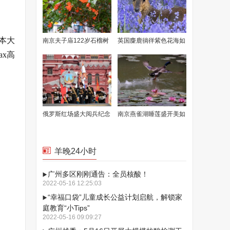
成本大
南京夫子庙122岁石榴树
英国麋鹿徜徉紫色花海如
ax高
花开满枝
童话场景
俄罗斯红场盛大阅兵纪念
南京燕雀湖睡莲盛开美如
卫国战争胜利77周年
画卷
羊晚24小时
广州多区刚刚通告：全员核酸！
2022-05-16 12:25:03
“幸福口袋”儿童成长公益计划启航，解锁家
庭教育“小Tips”
2022-05-16 09:09:27