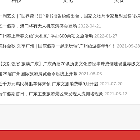
科技
文化
美食
一周艺文 | “世界读书日”读书报告纷纷出台，国家文物局专家反对发售“数
品”
五一假期，澳门将有无人机表演盛会登场
2022-04-26
2022-04-21
广州奉上新春文旅“大礼包” 举办600余项文旅活动
2022-01-27
花样金秋 乐享广州 | 国庆假期一起来玩转“广州旅游嘉年华”！
2021-09-28
【文以强省 旅读广东】广东两批70条历史文化游径串珠成链建设世界级
游目的地
第29届广州国际旅游展览会今起线上开幕
2021-08-13
2021-08-06
近千万元惠民补贴等你来领 广东文旅消费季9月开启
2021-07-20
端午假期首日，广东主要旅游景区未发现人流拥堵现象
2021-06-13