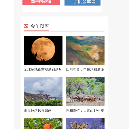
金羊图库
全球多地夜空观测到满月
四川理县：毕棚沟初夏漫
美景
山渐绿
雨后拉萨风景如画
呼和浩特：大青山野生麋
鹿成功繁衍