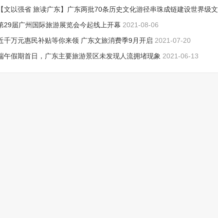
【文以强省 旅读广东】广东两批70条历史文化游径串珠成链建设世界级
游目的地
第29届广州国际旅游展览会今起线上开幕
2021-08-13
2021-08-06
近千万元惠民补贴等你来领 广东文旅消费季9月开启
2021-07-20
端午假期首日，广东主要旅游景区未发现人流拥堵现象
2021-06-13