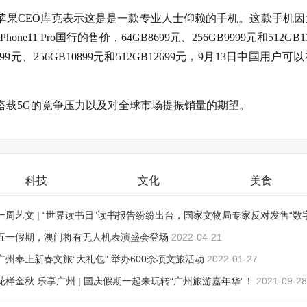
o的手机，苹果CEO库克表示这是是一款专业人士仰赖的手机。这款手机
1 Pro国行的售价，64GB8699元、256GB9999元和512GB11
9599元、256GB10899元和512GB12699元，9月13日中国用户可
未搭载5G的竞争压力以及对全球市场提振销量的期望。
科技
文化
美食
一周艺文 | “世界读书日”读书报告纷纷出台，国家文物局专家反对发售“数
品”
五一假期，澳门将有无人机表演盛会登场
2022-04-26
2022-04-21
广州奉上新春文旅“大礼包” 举办600余项文旅活动
2022-01-27
花样金秋 乐享广州 | 国庆假期一起来玩转“广州旅游嘉年华”！
2021-09-28