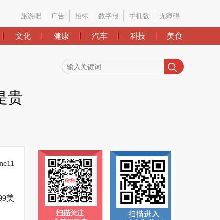
旅游吧
广告
招标
数字报
手机版
无障碍
文化
健康
汽车
科技
美食
还是贵
e11
99美