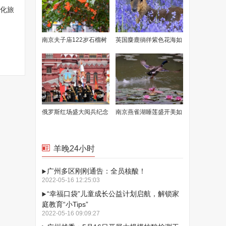
文化旅
南京夫子庙122岁石榴树
英国麋鹿徜徉紫色花海如
花开满枝
童话场景
俄罗斯红场盛大阅兵纪念
南京燕雀湖睡莲盛开美如
卫国战争胜利77周年
画卷
羊晚24小时
广州多区刚刚通告：全员核酸！
2022-05-16 12:25:03
“幸福口袋”儿童成长公益计划启航，解锁家
庭教育“小Tips”
2022-05-16 09:09:27