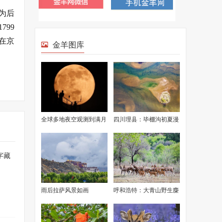
因为后
799
以在京
金羊图库
全球多地夜空观测到满月
四川理县：毕棚沟初夏漫
美景
山渐绿
字藏
雨后拉萨风景如画
呼和浩特：大青山野生麋
鹿成功繁衍