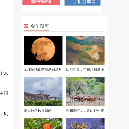
金羊图库
全球多地夜空观测到满月
四川理县：毕棚沟初夏漫
个人
美景
山渐绿
中国
雨后拉萨风景如画
呼和浩特：大青山野生麋
，则
鹿成功繁衍