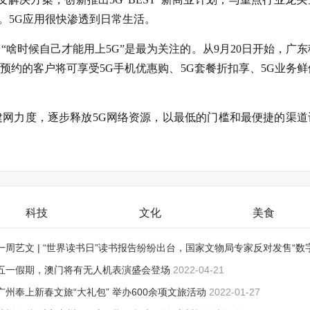
案。5G应用很快渗透到日常生活。
“啥时候自己才能用上5G”是最为关注的。从9月20日开始，广东
与预约的客户将可享受5G手机优惠购、5G套餐折扣享、5G业务鲜
建网力度，逐步释放5G网络资源，以最低的门槛和最便捷的渠道
科技
文化
美食
一周艺文 | “世界读书日”读书报告纷纷出台，国家文物局专家反对发售“数
品”
五一假期，澳门将有无人机表演盛会登场
2022-04-26
2022-04-21
广州奉上新春文旅“大礼包” 举办600余项文旅活动
2022-01-27