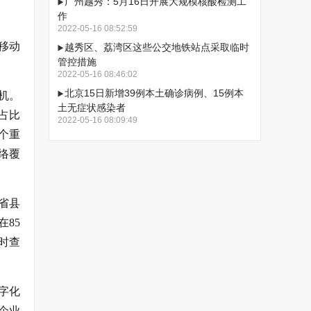
广州越秀：5月16日开展大规模核酸检测工
作
2022-05-16 08:52:59
移动
越秀区、荔湾区这些公交地铁站点采取临时
管控措施
2022-05-16 08:46:02
北京15日新增39例本土确诊病例、15例本
机。
土无症状感染者
占比
2022-05-16 08:09:49
2个重
网络覆
全省县
85
时查
字化
企业