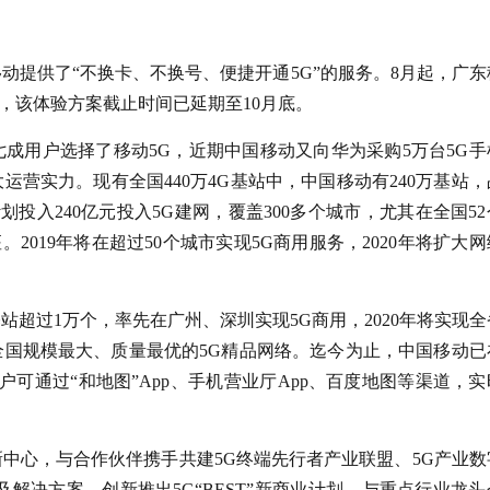
动提供了“不换卡、不换号、便捷开通5G”的服务。8月起，广东
流量，该体验方案截止时间已延期至10月底。
七成用户选择了移动5G，近期中国移动又向华为采购5万台5G手
运营实力。现有全国440万4G基站中，中国移动有240万基站，
划投入240亿元投入5G建网，覆盖300多个城市，尤其在全国5
。2019年将在超过50个城市实现5G商用服务，2020年将扩大
。
基站超过1万个，率先在广州、深圳实现5G商用，2020年将实现
国规模最大、质量最优的5G精品网络。迄今为止，中国移动已在
户可通过“和地图”App、手机营业厅App、百度地图等渠道，实
新中心，与合作伙伴携手共建5G终端先行者产业联盟、5G产业数
及解决方案，创新推出5G“BEST”新商业计划，与重点行业龙头