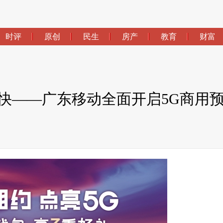
时评
原创
民生
房产
教育
财富
之快——广东移动全面开启5G商用