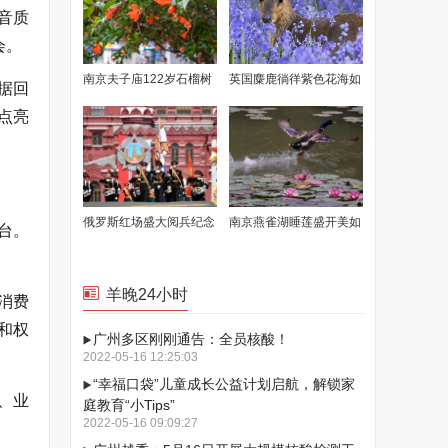
臻音质
会。
南京夫子庙122岁石榴树
英国麋鹿徜徉紫色花海如
据回
花开满枝
童话场景
，点亮
俄罗斯红场盛大阅兵纪念
南京燕雀湖睡莲盛开美如
台。
卫国战争胜利77周年
画卷
羊晚24小时
消费
和权
广州多区刚刚通告：全员核酸！
2022-05-16 12:25:03
“幸福口袋”儿童成长公益计划启航，解锁家
、业
庭教育“小Tips”
2022-05-16 09:09:27