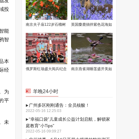
临发
域投
南京夫子庙122岁石榴树
英国麋鹿徜徉紫色花海如
智能
花开满枝
童话场景
鸦智
品本
俄罗斯红场盛大阅兵纪念
南京燕雀湖睡莲盛开美如
际经
卫国战争胜利77周年
画卷
羊晚24小时
。为
的平
广州多区刚刚通告：全员核酸！
2022-05-16 12:25:03
“幸福口袋”儿童成长公益计划启航，解锁家
。未
庭教育“小Tips”
2022-05-16 09:09:27