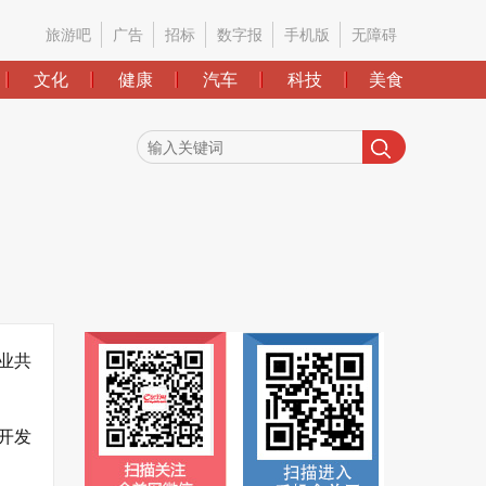
旅游吧
广告
招标
数字报
手机版
无障碍
文化
健康
汽车
科技
美食
业共
开发