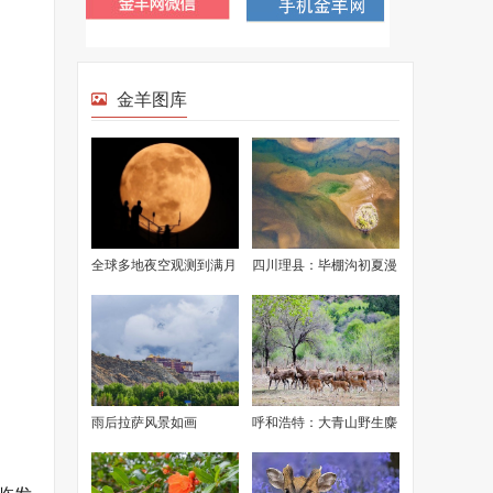
金羊图库
全球多地夜空观测到满月
四川理县：毕棚沟初夏漫
美景
山渐绿
雨后拉萨风景如画
呼和浩特：大青山野生麋
鹿成功繁衍