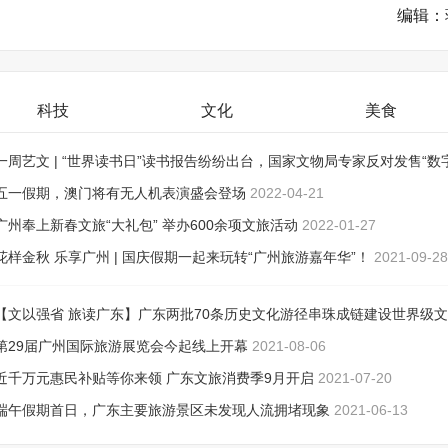
编辑：
科技
文化
美食
一周艺文 | “世界读书日”读书报告纷纷出台，国家文物局专家反对发售“数
品”
五一假期，澳门将有无人机表演盛会登场
2022-04-26
2022-04-21
广州奉上新春文旅“大礼包” 举办600余项文旅活动
2022-01-27
花样金秋 乐享广州 | 国庆假期一起来玩转“广州旅游嘉年华”！
2021-09-28
【文以强省 旅读广东】广东两批70条历史文化游径串珠成链建设世界级
游目的地
第29届广州国际旅游展览会今起线上开幕
2021-08-13
2021-08-06
近千万元惠民补贴等你来领 广东文旅消费季9月开启
2021-07-20
端午假期首日，广东主要旅游景区未发现人流拥堵现象
2021-06-13