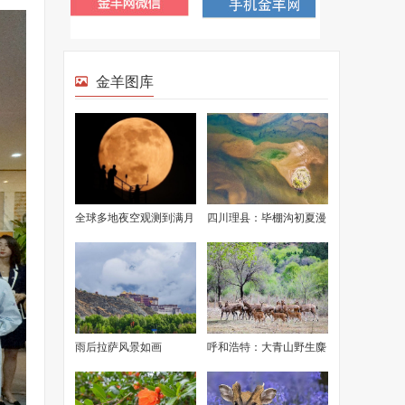
金羊图库
全球多地夜空观测到满月
四川理县：毕棚沟初夏漫
美景
山渐绿
雨后拉萨风景如画
呼和浩特：大青山野生麋
鹿成功繁衍