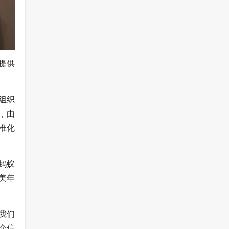
提供
组织
，由
准化
蚂蚁
美年
我们
众信