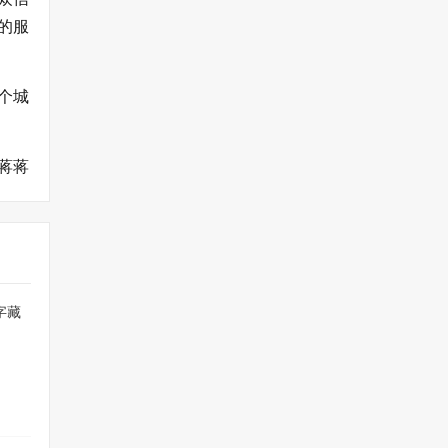
的服
个城
蒋蒋
字藏