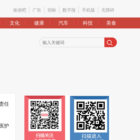
旅游吧
广告
招标
数字报
手机版
无障碍
文化
健康
汽车
科技
美食
责任
医护