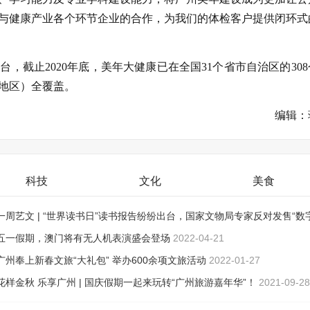
与健康产业各个环节企业的合作，为我们的体检客户提供闭环式
，截止2020年底，美年大健康已在全国31个省市自治区的308
地区）全覆盖。
编辑：
科技
文化
美食
一周艺文 | “世界读书日”读书报告纷纷出台，国家文物局专家反对发售“数
品”
五一假期，澳门将有无人机表演盛会登场
2022-04-26
2022-04-21
广州奉上新春文旅“大礼包” 举办600余项文旅活动
2022-01-27
花样金秋 乐享广州 | 国庆假期一起来玩转“广州旅游嘉年华”！
2021-09-28