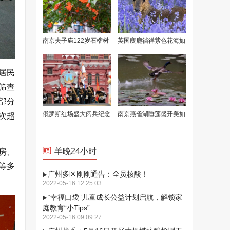
南京夫子庙122岁石榴树
英国麋鹿徜徉紫色花海如
花开满枝
童话场景
居民
筛查
部分
俄罗斯红场盛大阅兵纪念
南京燕雀湖睡莲盛开美如
次超
卫国战争胜利77周年
画卷
羊晚24小时
房、
等多
广州多区刚刚通告：全员核酸！
2022-05-16 12:25:03
“幸福口袋”儿童成长公益计划启航，解锁家
庭教育“小Tips”
2022-05-16 09:09:27