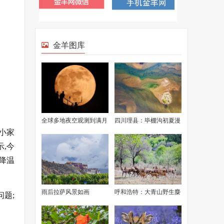
金羊图库
全球多地夜空观测到满月
四川理县：毕棚沟初夏漫
1小家
美景
山渐绿
示,今
降温
雨后拉萨风景如画
呼和浩特：大青山野生麋
问题;
鹿成功繁衍