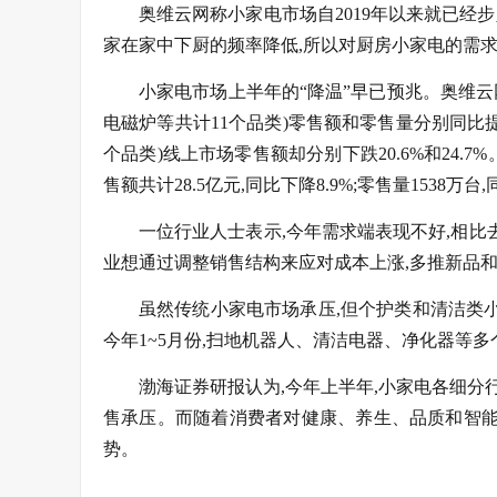
奥维云网称小家电市场自2019年以来就已经
家在家中下厨的频率降低,所以对厨房小家电的需求
小家电市场上半年的“降温”早已预兆。奥维云网
电磁炉等共计11个品类)零售额和零售量分别同比提升
个品类)线上市场零售额却分别下跌20.6%和24.7%。“
售额共计28.5亿元,同比下降8.9%;零售量1538万台,
一位行业人士表示,今年需求端表现不好,相
业想通过调整销售结构来应对成本上涨,多推新品
虽然传统小家电市场承压,但个护类和清洁类
今年1~5月份,扫地机器人、清洁电器、净化器等
渤海证券研报认为,今年上半年,小家电各细分
售承压。而随着消费者对健康、养生、品质和智能
势。