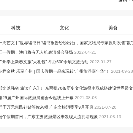
科技
文化
美食
一周艺文 | “世界读书日”读书报告纷纷出台，国家文物局专家反对发售“数
品”
五一假期，澳门将有无人机表演盛会登场
2022-04-26
2022-04-21
广州奉上新春文旅“大礼包” 举办600余项文旅活动
2022-01-27
花样金秋 乐享广州 | 国庆假期一起来玩转“广州旅游嘉年华”！
2021-09-28
【文以强省 旅读广东】广东两批70条历史文化游径串珠成链建设世界级
游目的地
第29届广州国际旅游展览会今起线上开幕
2021-08-13
2021-08-06
近千万元惠民补贴等你来领 广东文旅消费季9月开启
2021-07-20
端午假期首日，广东主要旅游景区未发现人流拥堵现象
2021-06-13