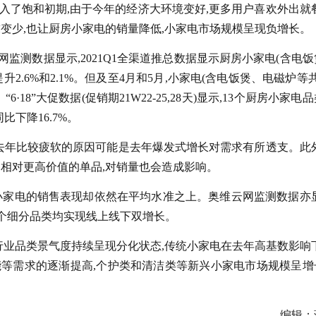
步入了饱和初期,由于今年的经济大环境变好,更多用户喜欢外出就餐
变少,也让厨房小家电的销量降低,小家电市场规模呈现负增长。
监测数据显示,2021Q1全渠道推总数据显示厨房小家电(含电饭
2.6%和2.1%。但及至4月和5月,小家电(含电饭煲、电磁炉等
6·18”大促数据(促销期21W22-25,28天)显示,13个厨房小家电
同比下降16.7%。
比去年比较疲软的原因可能是去年爆发式增长对需求有所透支。此外
和相对更高价值的单品,对销量也会造成影响。
小家电的销售表现却依然在平均水准之上。奥维云网监测数据亦显
多个细分品类均实现线上线下双增长。
行业品类景气度持续呈现分化状态,传统小家电在去年高基数影响下
等需求的逐渐提高,个护类和清洁类等新兴小家电市场规模呈增
编辑：