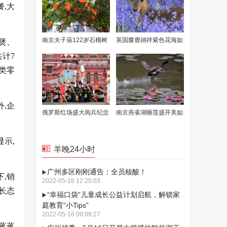
,大
南京夫子庙122岁石榴树
英国麋鹿徜徉紫色花海如
煲、
共计7
花开满枝
童话场景
品类零
,企
俄罗斯红场盛大阅兵纪念
南京燕雀湖睡莲盛开美如
卫国战争胜利77周年
画卷
示,
羊晚24小时
广州多区刚刚通告：全员核酸！
,销
2022-05-16 12:25:03
长态
“幸福口袋”儿童成长公益计划启航，解锁家
庭教育“小Tips”
2022-05-16 09:09:27
蒋蒋